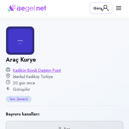
Pozisyon
Giriş
Araç Kurye
Firma
Kadıköy Büyük Dağıtım Point
Kategori
Lojistik & Taşımacılık
Konum
Araç Kurye
Kadıköy, İstanbul
Kadıköy Büyük Dağıtım Point
İstanbul Kadıköy Türkiye
Çalışma şekli
20 gün önce
Tam Zamanlı
Görüşülür
Yayın tarihi
Tam Zamanlı
17 Temmuz 2026
Son geçerlilik
Başvuru kanalları:
15 Ekim 2026