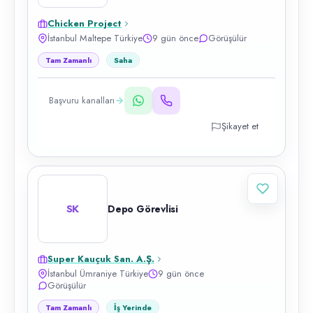
Chicken Project
İstanbul Maltepe Türkiye
9 gün önce
Görüşülür
Tam Zamanlı
Saha
Başvuru kanalları
Şikayet et
SK
Depo Görevlisi
Super Kauçuk San. A.Ş.
İstanbul Ümraniye Türkiye
9 gün önce
Görüşülür
Tam Zamanlı
İş Yerinde