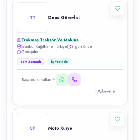
TT
Depo Görevlisi
Trakmaş Traktör Ve Makina
İstanbul Kağıthane Türkiye
8 gün önce
Görüşülür
Tam Zamanlı
İş Yerinde
Başvuru kanalları
Şikayet et
CP
Moto Kurye