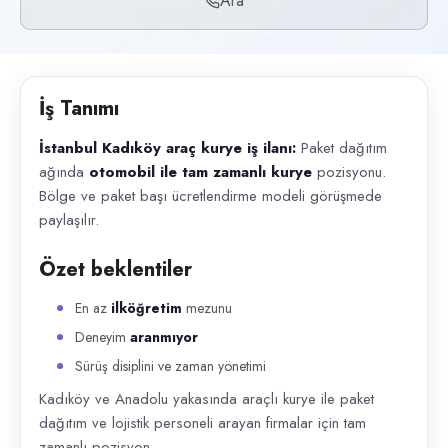
Ara
Başvuru kanalları
Telefon
İlan açıklaması
İş Tanımı
İstanbul Kadıköy araç kurye iş ilanı: Paket dağıtım ağında otomobil il
İstanbul Kadıköy araç kurye iş ilanı:
Paket dağıtım
ağında
otomobil ile tam zamanlı kurye
pozisyonu.
Bölge ve paket başı ücretlendirme modeli görüşmede
paylaşılır.
Özet beklentiler
En az
ilköğretim
mezunu
Deneyim
aranmıyor
Sürüş disiplini ve zaman yönetimi
Kadıköy ve Anadolu yakasında araçlı kurye ile paket
dağıtım ve lojistik personeli arayan firmalar için tam
zamanlı pozisyon.