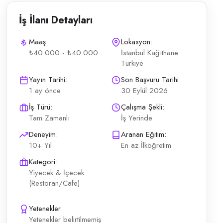
İş İlanı Detayları
Maaş:
Lokasyon:
₺40.000 - ₺40.000
İstanbul Kağıthane
Türkiye
eğildir. Paketli ev yemeği yapılıyor Mutfak personeli kadınlardan o
Yayın Tarihi:
Son Başvuru Tarihi:
1 ay önce
30 Eylül 2026
İş Türü:
Çalışma Şekli:
Tam Zamanlı
İş Yerinde
Deneyim:
Aranan Eğitim:
10+ Yıl
En az İlköğretim
Kategori:
Yiyecek & İçecek
(Restoran/Cafe)
Yetenekler:
Yetenekler belirtilmemiş