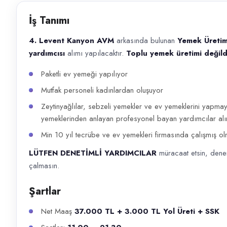
Başvuru kanalları
İş Tanımı
WhatsApp, Telefon
4. Levent Kanyon AVM
arkasında bulunan
Yemek Üretim 
İlan açıklaması
yardımcısı
alımı yapılacaktır.
Toplu yemek üretimi değildi
4. Levent Kanyon AVM arkasında bulunan Yemek Üretim Yerimize tecrüb
Paketli ev yemeği yapılıyor
Mutfak personeli kadınlardan oluşuyor
Zeytinyağlılar, sebzeli yemekler ve ev yemeklerini yapma
yemeklerinden anlayan profesyonel bayan yardımcılar alı
Min 10 yıl tecrübe ve ev yemekleri firmasında çalışmış ol
LÜTFEN DENETİMLİ YARDIMCILAR
müracaat etsin, denem
çalmasın.
Şartlar
Net Maaş
37.000 TL + 3.000 TL Yol Üreti + SSK