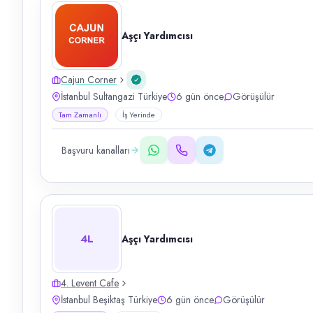
Aşçı Yardımcısı
Cajun Corner
İstanbul Sultangazi Türkiye
6 gün önce
Görüşülür
Tam Zamanlı
İş Yerinde
Başvuru kanalları
4L
Aşçı Yardımcısı
4. Levent Cafe
İstanbul Beşiktaş Türkiye
6 gün önce
Görüşülür