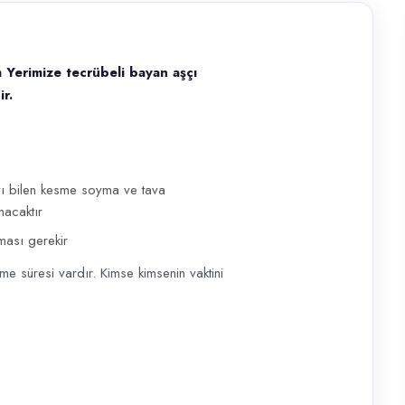
Yerimize tecrübeli bayan aşçı
r.
eli bayan aşçı yardımcısı alımı yapılacaktır. Toplu yemek üretimi d
yı bilen kesme soyma ve tava
nacaktır
ması gerekir
e süresi vardır. Kimse kimsenin vaktini