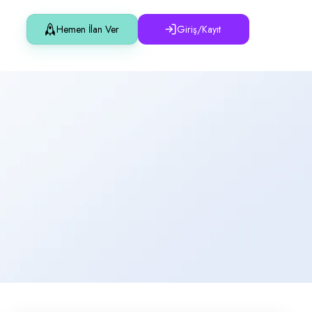
Hemen İlan Ver
Giriş/Kayıt