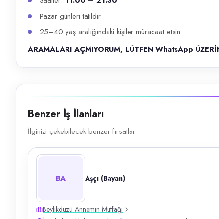
Saatler:
11.00 – 21.30
Pazar günleri tatildir
25–40 yaş aralığındaki kişiler müracaat etsin
ARAMALARI AÇMIYORUM, LÜTFEN WhatsApp ÜZERİ
Benzer İş İlanları
İlginizi çekebilecek benzer fırsatlar
BA
Aşçı (Bayan)
Beylikdüzü Annemin Mutfağı