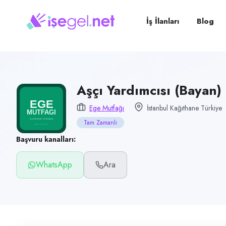
Pozisyon
Aşçı Yardımcısı (Bayan)
İş İlanları
Blog
Firma
Ege Mutfağı
Kategori
Yiyecek & İçecek (Restoran/Cafe)
Aşçı Yardımcısı (Bayan)
Konum
Ege Mutfağı
İstanbul Kağıthane Türkiye
Kağıthane, İstanbul
Tam Zamanlı
Çalışma şekli
Başvuru kanalları:
Tam Zamanlı · Ofis
WhatsApp
Ara
Yayın tarihi
2 Temmuz 2026
Son geçerlilik
30 Eylül 2026