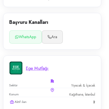
Başvuru Kanalları
WhatsApp
Ara
Ege Mutfağı
Sektör
Yiyecek & İçecek
Konum
Kağıthane, İstanbul
Aktif ilan
2