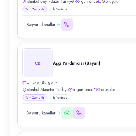
İstanbul Beylikdüzü Türkiye
6 gün önce
Görüşülür
Tam Zamanlı
İş Yerinde
Başvuru kanalları
CB
Aşçı Yardımcısı (Bayan)
Chicken Burger
İstanbul Ataşehir Türkiye
6 gün önce
Görüşülür
Tam Zamanlı
İş Yerinde
Başvuru kanalları