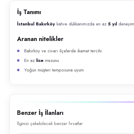
Başvuru kanalları
İş Tanımı
Telefon
İstanbul Bakırköy
kahve dükkanımızda en az
5 yıl
deneyim
İlan açıklaması
Aranan nitelikler
İstanbul Bakırköy kahve dükkanımızda en az 5 yıl deneyimli barista arı
Bakırköy ve civarı ilçelerde ikamet tercihi
En az
lise
mezunu
Yoğun müşteri temposuna uyum
Benzer İş İlanları
İlginizi çekebilecek benzer fırsatlar