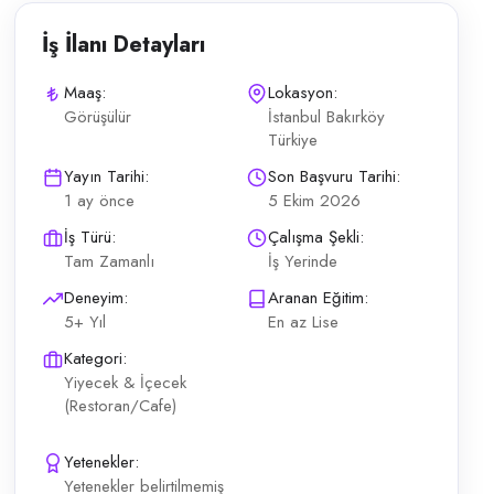
İş İlanı Detayları
Maaş:
Lokasyon:
Görüşülür
İstanbul Bakırköy
Türkiye
 az lise mezunu Yoğun müşteri temposuna uyum
Yayın Tarihi:
Son Başvuru Tarihi:
1 ay önce
5 Ekim 2026
İş Türü:
Çalışma Şekli:
Tam Zamanlı
İş Yerinde
Deneyim:
Aranan Eğitim:
5+ Yıl
En az Lise
Kategori:
Yiyecek & İçecek
(Restoran/Cafe)
Yetenekler:
Yetenekler belirtilmemiş