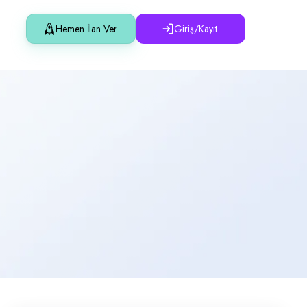
Hemen İlan Ver
Giriş/Kayıt