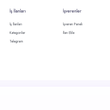
İş İlanları
İşverenler
İş İlanları
İşveren Paneli
Kategoriler
İlan Ekle
Telegram