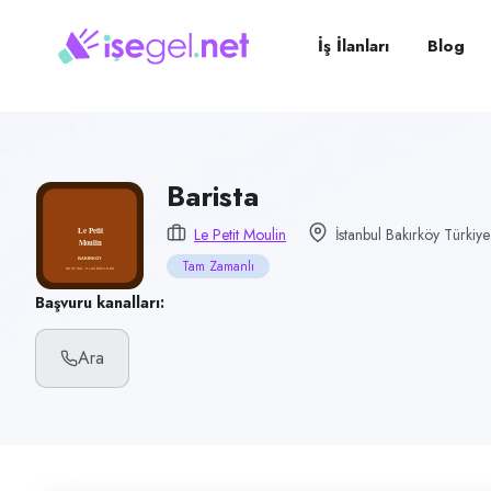
Pozisyon
Barista
İş İlanları
Blog
Firma
Le Petit Moulin
Kategori
Yiyecek & İçecek (Restoran/Cafe)
Barista
Konum
Le Petit Moulin
İstanbul Bakırköy Türkiye
Bakırköy, İstanbul
Tam Zamanlı
Çalışma şekli
Başvuru kanalları:
Tam Zamanlı · Ofis
Ara
Yayın tarihi
7 Temmuz 2026
Son geçerlilik
5 Ekim 2026