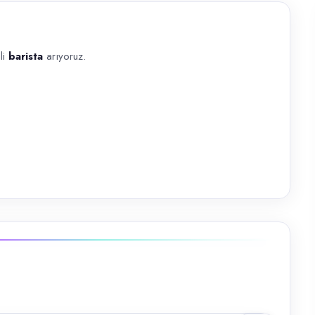
li
barista
arıyoruz.
yoruz. Aranan nitelikler Bakırköy ve civarı ilçelerde ikamet tercihi En