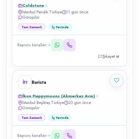
Coldstone
İstanbul Pendik Türkiye
11 gün önce
Görüşülür
Tam Zamanlı
İş Yerinde
Başvuru kanalları
Şikayet et
İH
Barista
İkon Happymoons (Akmerkez Avm)
İstanbul Beşiktaş Türkiye
23 gün önce
Görüşülür
Tam Zamanlı
İş Yerinde
Başvuru kanalları