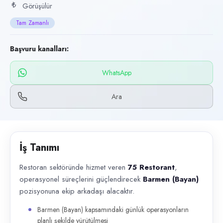
Başvuru kanalları
Görüşülür
WhatsApp, Telefon
Tam Zamanlı
İlan açıklaması
Başvuru kanalları:
Restoran sektöründe hizmet veren 75 Restorant , operasyonel süreçleri
WhatsApp
Ara
İş Tanımı
Restoran sektöründe hizmet veren
75 Restorant
,
operasyonel süreçlerini güçlendirecek
Barmen (Bayan)
pozisyonuna ekip arkadaşı alacaktır.
Barmen (Bayan) kapsamındaki günlük operasyonların
planlı şekilde yürütülmesi