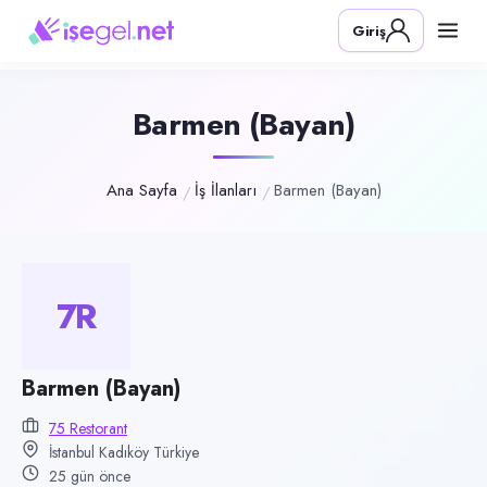
Pozisyon
Giriş
Barmen (Bayan)
Firma
75 Restorant
Barmen (Bayan)
Kategori
Yiyecek & İçecek (Restoran/Cafe)
Ana Sayfa
İş İlanları
Barmen (Bayan)
Konum
Kadıköy, İstanbul
Çalışma şekli
7R
Tam Zamanlı · Ofis
Yayın tarihi
Barmen (Bayan)
16 Temmuz 2026
75 Restorant
Son geçerlilik
İstanbul Kadıköy Türkiye
31 Ekim 2026
25 gün önce