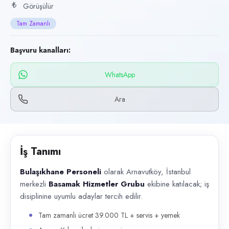
Başvuru kanalları
Görüşülür
WhatsApp, Telefon
Tam Zamanlı
İlan açıklaması
Başvuru kanalları:
Bulaşıkhane Personeli olarak Arnavutköy, İstanbul merkezli Basamak Hiz
WhatsApp
Ara
İş Tanımı
Bulaşıkhane Personeli
olarak Arnavutköy, İstanbul
merkezli
Basamak Hizmetler Grubu
ekibine katılacak; iş
disiplinine uyumlu adaylar tercih edilir.
Tam zamanlı ücret 39.000 TL + servis + yemek