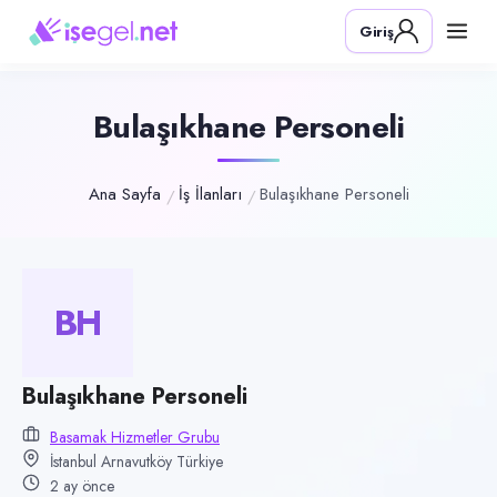
Pozisyon
Giriş
Bulaşıkhane Personeli
Firma
Basamak Hizmetler Grubu
Bulaşıkhane Personeli
Kategori
Temizlik & Hizmet
Ana Sayfa
İş İlanları
Bulaşıkhane Personeli
Konum
Arnavutköy, İstanbul
Çalışma şekli
BH
Tam Zamanlı · Ofis
Yayın tarihi
Bulaşıkhane Personeli
4 Haziran 2026
Basamak Hizmetler Grubu
Son geçerlilik
İstanbul Arnavutköy Türkiye
2 Eylül 2026
2 ay önce