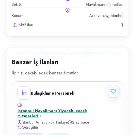
Sektör
Havalimanı hizmetleri
Konum
Arnavutköy, İstanbul
Aktif ilan
1
Benzer İş İlanları
İlginizi çekebilecek benzer fırsatlar
İH
Bulaşıkhane Personeli
İstanbul Havalimanı Yiyecek-içecek
Hizmetleri
İstanbul Arnavutköy Türkiye
2 ay önce
Görüşülür