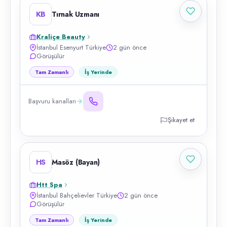
KB
Tırnak Uzmanı
Kraliçe Beauty
İstanbul Esenyurt Türkiye
2 gün önce
Görüşülür
Tam Zamanlı
İş Yerinde
Başvuru kanalları
Şikayet et
HS
Masöz (Bayan)
Htt Spa
İstanbul Bahçelievler Türkiye
2 gün önce
Görüşülür
Tam Zamanlı
İş Yerinde