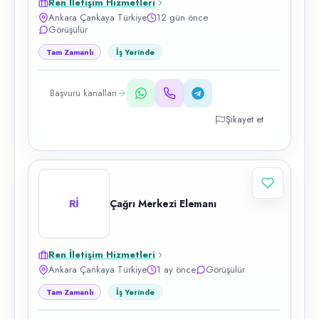
Ren İletişim Hizmetleri
Ankara Çankaya Türkiye
12 gün önce
Görüşülür
Tam Zamanlı
İş Yerinde
Başvuru kanalları
Şikayet et
Rİ
Çağrı Merkezi Elemanı
Ren İletişim Hizmetleri
Ankara Çankaya Türkiye
1 ay önce
Görüşülür
Tam Zamanlı
İş Yerinde