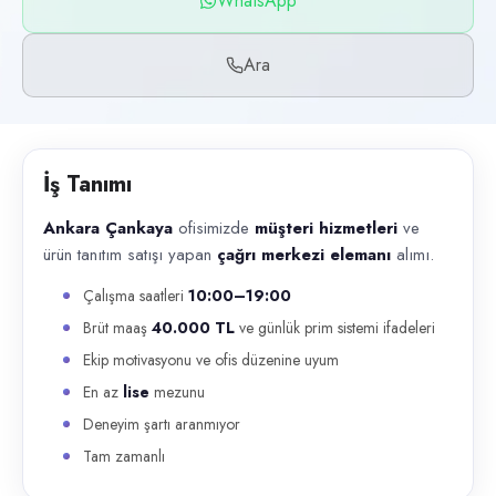
WhatsApp
Başvuru kanalları
WhatsApp, Telefon
Ara
İlan açıklaması
Ankara Çankaya ofisimizde müşteri hizmetleri ve ürün tanıtım satışı 
İş Tanımı
Ankara Çankaya
ofisimizde
müşteri hizmetleri
ve
ürün tanıtım satışı yapan
çağrı merkezi elemanı
alımı.
Çalışma saatleri
10:00–19:00
Brüt maaş
40.000 TL
ve günlük prim sistemi ifadeleri
Ekip motivasyonu ve ofis düzenine uyum
En az
lise
mezunu
Deneyim şartı aranmıyor
Tam zamanlı