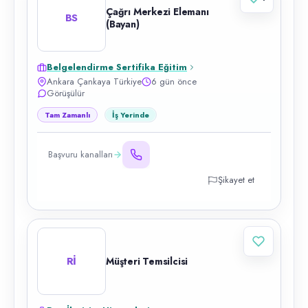
Çağrı Merkezi Elemanı
BS
(Bayan)
Belgelendirme Sertifika Eğitim
Ankara Çankaya Türkiye
6 gün önce
Görüşülür
Tam Zamanlı
İş Yerinde
Başvuru kanalları
Şikayet et
Rİ
Müşteri Temsilcisi