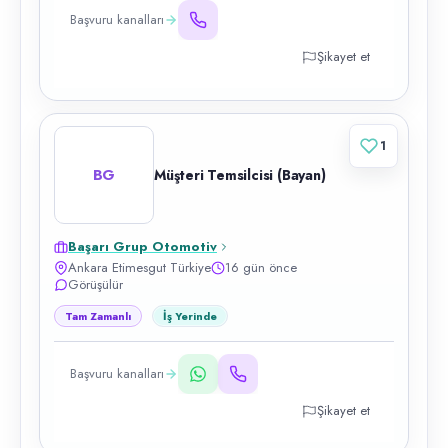
Başvuru kanalları
Şikayet et
1
BG
Müşteri Temsilcisi (Bayan)
Başarı Grup Otomotiv
Ankara Etimesgut Türkiye
16 gün önce
Görüşülür
Tam Zamanlı
İş Yerinde
Başvuru kanalları
Şikayet et