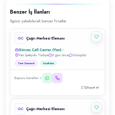
Benzer İş İlanları
İlginizi çekebilecek benzer fırsatlar
GC
Çağrı Merkezi Elemanı
Gürses Call Center (Van)
Van İpekyolu Türkiye
5 gün önce
Görüşülür
Tam Zamanlı
Uzaktan
Başvuru kanalları
Şikayet et
GC
Çağrı Merkezi Elemanı