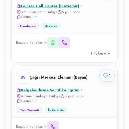
Gürses Call Center (Gaziemir)
İzmir Gaziemir Türkiye
6 gün önce
Görüşülür
Freelance
Uzaktan
Başvuru kanalları
Şikayet et
1
BS
Çağrı Merkezi Elemanı (Bayan)
Belgelendirme Sertifika Eğitim
Ankara Çankaya Türkiye
8 gün önce
Görüşülür
Tam Zamanlı
İş Yerinde
Başvuru kanalları