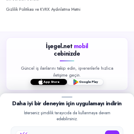
Gizlilik Politikası ve KVKK Aydınlatma Metni
İşegel.net
mobil
cebinizde
Güncel iş ilanlarını takip edin, işverenlerle hızlıca
iletişime geçin.
App Store
Google Play
Daha iyi bir deneyim için uygulamayı indirin
İsterseniz şimdilik tarayıcıda da kullanmaya devam
edebilirsiniz.
©
2026
işegel.net. Tüm hakları saklıdır.
işegel.net bir ilan yayın platformudur; iş bulma aracılığı veya işe