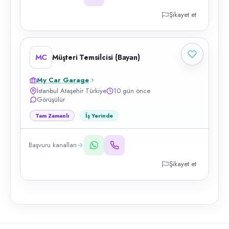
Şikayet et
MC
Müşteri Temsilcisi (Bayan)
My Car Garage
İstanbul Ataşehir Türkiye
10 gün önce
Görüşülür
Tam Zamanlı
İş Yerinde
Başvuru kanalları
Şikayet et