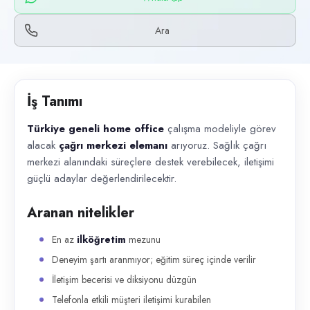
Başvuru kanalları
WhatsApp, Telefon
Ara
İlan açıklaması
Türkiye geneli home office çalışma modeliyle görev alacak çağrı merkezi
İş Tanımı
Türkiye geneli home office
çalışma modeliyle görev
alacak
çağrı merkezi elemanı
arıyoruz. Sağlık çağrı
merkezi alanındaki süreçlere destek verebilecek, iletişimi
güçlü adaylar değerlendirilecektir.
Aranan nitelikler
En az
ilköğretim
mezunu
Deneyim şartı aranmıyor; eğitim süreç içinde verilir
İletişim becerisi ve diksiyonu düzgün
Telefonla etkili müşteri iletişimi kurabilen