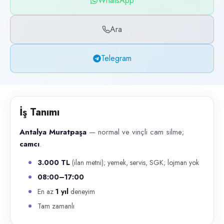
WhatsApp
Başvuru kanalları
WhatsApp, Telegram, Telefon
Ara
İlan açıklaması
Telegram
Antalya Muratpaşa — normal ve vinçli cam silme; camcı . 3.000 TL (
İş Tanımı
Antalya Muratpaşa
— normal ve vinçli cam silme;
camcı
.
3.000 TL
(ilan metni); yemek, servis, SGK; lojman yok
08:00–17:00
En az
1 yıl
deneyim
Tam zamanlı