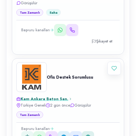
Görüşülür
Tam Zamanlı
Saha
Başvuru kanalları
Şikayet et
Ofis Destek Sorumlusu
Kam Ankara Beton San.
Türkiye Geneli
2 gün önce
Görüşülür
Tam Zamanlı
Başvuru kanalları