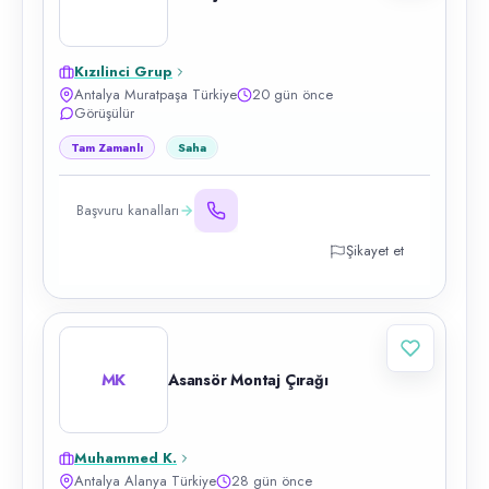
Kızılinci Grup
Antalya Muratpaşa Türkiye
20 gün önce
Görüşülür
Tam Zamanlı
Saha
Başvuru kanalları
Şikayet et
MK
Asansör Montaj Çırağı
Muhammed K.
Antalya Alanya Türkiye
28 gün önce