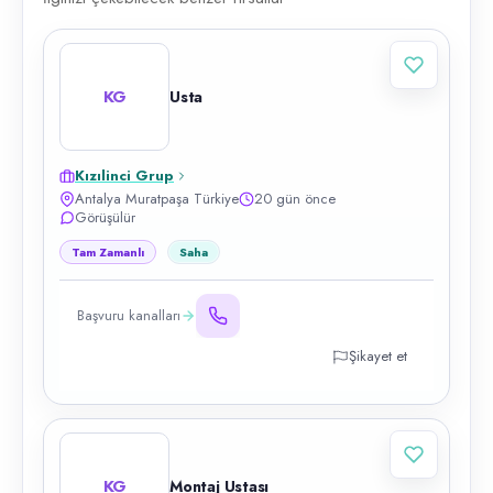
KG
Usta
Kızılinci Grup
Antalya Muratpaşa Türkiye
20 gün önce
Görüşülür
Tam Zamanlı
Saha
Başvuru kanalları
Şikayet et
KG
Montaj Ustası