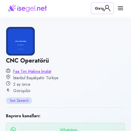
Pozisyon
Giriş
CNC Operatörü
Firma
Faa Tim Makine İmalat
Kategori
Üretim & İmalat
Konum
CNC Operatörü
Başakşehir, İstanbul
Faa Tim Makine İmalat
İstanbul Başakşehir Türkiye
Çalışma şekli
2 ay önce
Tam Zamanlı
Görüşülür
Yayın tarihi
Tam Zamanlı
22 Mayıs 2026
Son geçerlilik
Başvuru kanalları:
19 Eylül 2026
WhatsApp