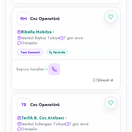
RM
Cnc Operatörü
Ribella Mobilya
İstanbul Beykoz Türkiye
7 gün önce
Görüşülür
Tam Zamanlı
İş Yerinde
Başvuru kanalları
Şikayet et
TB
Cnc Operatörü
Tevfik B. Cnc Atölyesi
İstanbul Sultangazi Türkiye
7 gün önce
Görüşülür