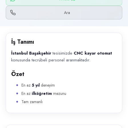
Başvuru kanalları
WhatsApp, Telefon
Ara
İlan açıklaması
İstanbul Başakşehir tesisimizde CNC kayar otomat konusunda tecrübel
İş Tanımı
İstanbul Başakşehir
tesisimizde
CNC kayar otomat
konusunda tecrübeli personel aranmaktadır.
Özet
En az
5 yıl
deneyim
En az
ilköğretim
mezunu
Tam zamanlı