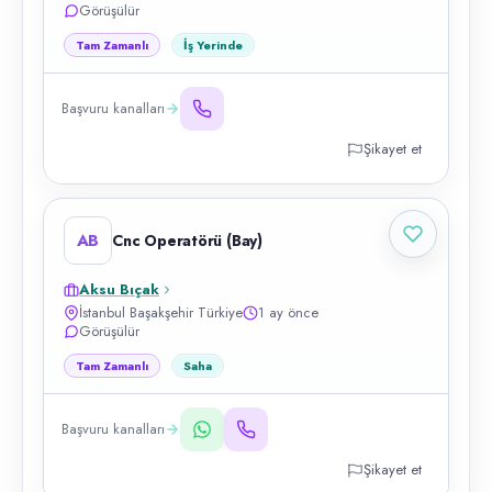
Görüşülür
Tam Zamanlı
İş Yerinde
Başvuru kanalları
Şikayet et
AB
Cnc Operatörü (Bay)
Aksu Bıçak
İstanbul Başakşehir Türkiye
1 ay önce
Görüşülür
Tam Zamanlı
Saha
Başvuru kanalları
Şikayet et