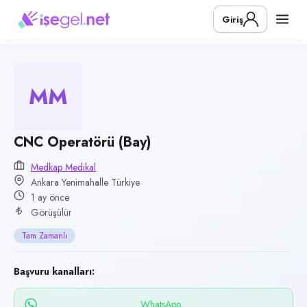
Pozisyon
Giriş
CNC Operatörü (Bay)
Firma
Medkap Medikal
MM
Kategori
Üretim & İmalat
Konum
CNC Operatörü (Bay)
Yenimahalle, Ankara
Medkap Medikal
Ankara Yenimahalle Türkiye
Çalışma şekli
1 ay önce
Tam Zamanlı · Ofis
Görüşülür
Yayın tarihi
Tam Zamanlı
25 Haziran 2026
Son geçerlilik
Başvuru kanalları:
23 Eylül 2026
WhatsApp