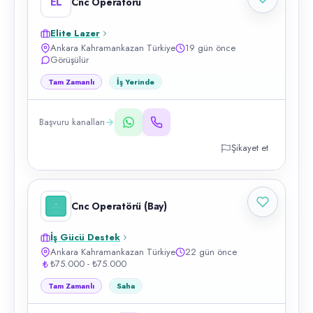
EL
Cnc Operatörü
Elite Lazer
Ankara Kahramankazan Türkiye
19 gün önce
Görüşülür
Tam Zamanlı
İş Yerinde
Başvuru kanalları
Şikayet et
Cnc Operatörü (Bay)
İş Gücü Destek
Ankara Kahramankazan Türkiye
22 gün önce
₺75.000 - ₺75.000
Tam Zamanlı
Saha