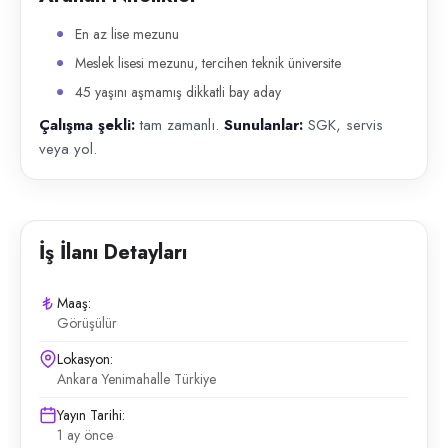
En az lise mezunu
Meslek lisesi mezunu, tercihen teknik üniversite
45 yaşını aşmamış dikkatli bay aday
Çalışma şekli:
tam zamanlı.
Sunulanlar:
SGK, servis
veya yol.
İş İlanı Detayları
Maaş:
Görüşülür
Lokasyon:
Ankara Yenimahalle Türkiye
Yayın Tarihi:
1 ay önce