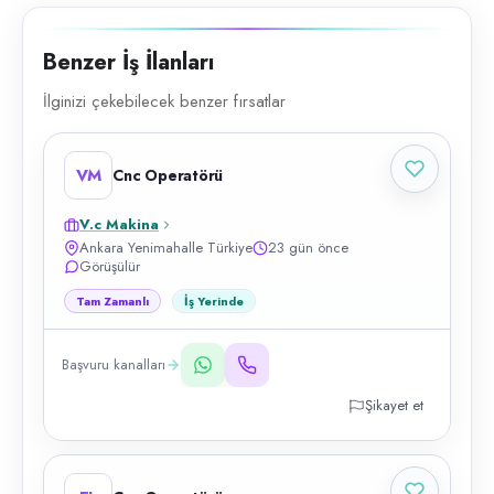
Benzer İş İlanları
İlginizi çekebilecek benzer fırsatlar
VM
Cnc Operatörü
V.c Makina
Ankara Yenimahalle Türkiye
23 gün önce
Görüşülür
Tam Zamanlı
İş Yerinde
Başvuru kanalları
Şikayet et