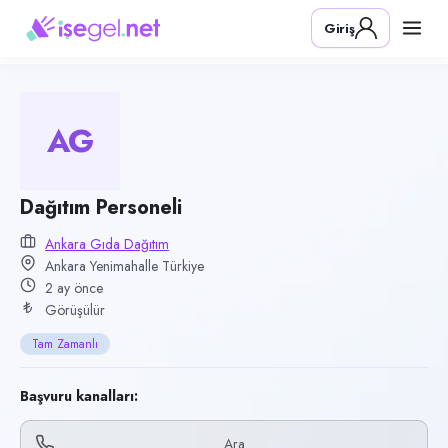
Pozisyon
Giriş
Dağıtım Personeli
Firma
Ankara Gıda Dağıtım
AG
Kategori
Lojistik & Taşımacılık
Konum
Dağıtım Personeli
Yenimahalle, Ankara
Ankara Gıda Dağıtım
Ankara Yenimahalle Türkiye
Çalışma şekli
2 ay önce
Tam Zamanlı
Görüşülür
Yayın tarihi
Tam Zamanlı
26 Mayıs 2026
Son geçerlilik
Başvuru kanalları:
24 Ağustos 2026
Ara