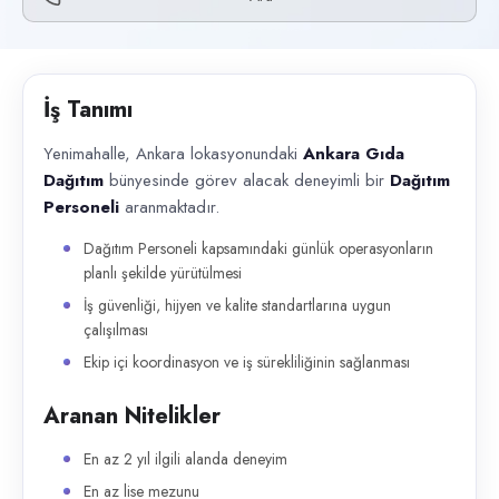
Başvuru kanalları
Telefon
İlan açıklaması
İş Tanımı
Yenimahalle, Ankara lokasyonundaki Ankara Gıda Dağıtım bünyesinde göre
Yenimahalle, Ankara lokasyonundaki
Ankara Gıda
Dağıtım
bünyesinde görev alacak deneyimli bir
Dağıtım
Personeli
aranmaktadır.
Dağıtım Personeli kapsamındaki günlük operasyonların
planlı şekilde yürütülmesi
İş güvenliği, hijyen ve kalite standartlarına uygun
çalışılması
Ekip içi koordinasyon ve iş sürekliliğinin sağlanması
Aranan Nitelikler
En az 2 yıl ilgili alanda deneyim
En az lise mezunu