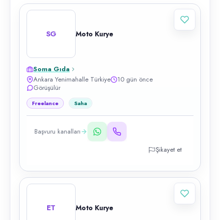
SG
Moto Kurye
Soma Gıda
Ankara Yenimahalle Türkiye
10 gün önce
Görüşülür
Freelance
Saha
Başvuru kanalları
Şikayet et
ET
Moto Kurye