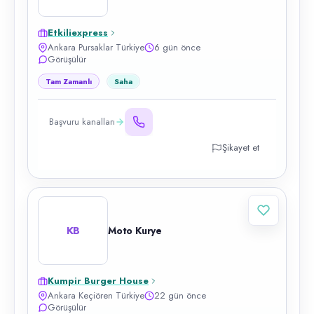
Etkiliexpress
Ankara Pursaklar Türkiye
6 gün önce
Görüşülür
Tam Zamanlı
Saha
Başvuru kanalları
Şikayet et
KB
Moto Kurye
Kumpir Burger House
Ankara Keçiören Türkiye
22 gün önce
Görüşülür