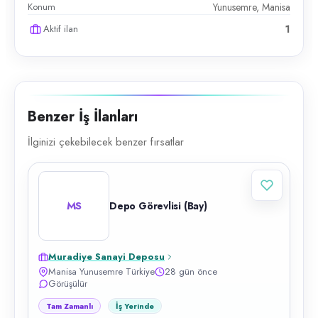
Konum
Yunusemre, Manisa
Aktif ilan
1
Benzer İş İlanları
İlginizi çekebilecek benzer fırsatlar
MS
Depo Görevlisi (Bay)
Muradiye Sanayi Deposu
Manisa Yunusemre Türkiye
28 gün önce
Görüşülür
Tam Zamanlı
İş Yerinde