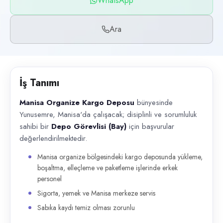
WhatsApp
Başvuru kanalları
WhatsApp, Telefon
Ara
İlan açıklaması
Manisa Organize Kargo Deposu bünyesinde Yunusemre, Manisa'da çalışac
İş Tanımı
Manisa Organize Kargo Deposu
bünyesinde
Yunusemre, Manisa'da çalışacak; disiplinli ve sorumluluk
sahibi bir
Depo Görevlisi (Bay)
için başvurular
değerlendirilmektedir.
Manisa organize bölgesindeki kargo deposunda yükleme,
boşaltma, elleçleme ve paketleme işlerinde erkek
personel
Sigorta, yemek ve Manisa merkeze servis
Sabıka kaydı temiz olması zorunlu