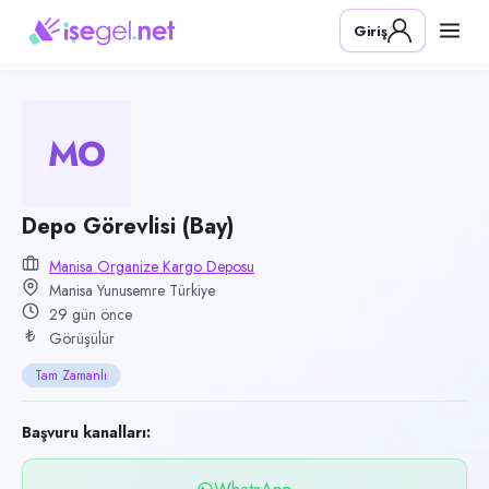
Pozisyon
Giriş
Depo Görevlisi (Bay)
Firma
Manisa Organize Kargo Deposu
MO
Kategori
Lojistik & Taşımacılık
Konum
Depo Görevlisi (Bay)
Yunusemre, Manisa
Manisa Organize Kargo Deposu
Manisa Yunusemre Türkiye
Çalışma şekli
29 gün önce
Tam Zamanlı · Ofis
Görüşülür
Yayın tarihi
Tam Zamanlı
7 Temmuz 2026
Son geçerlilik
Başvuru kanalları:
5 Ekim 2026