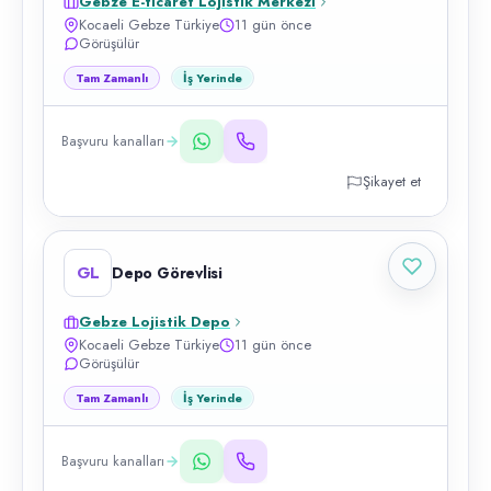
Gebze E-ticaret Lojistik Merkezi
Kocaeli Gebze Türkiye
11 gün önce
Görüşülür
Tam Zamanlı
İş Yerinde
Başvuru kanalları
Şikayet et
GL
Depo Görevlisi
Gebze Lojistik Depo
Kocaeli Gebze Türkiye
11 gün önce
Görüşülür
Tam Zamanlı
İş Yerinde
Başvuru kanalları