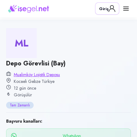
Pozisyon
Giriş
Depo Görevlisi (Bay)
Firma
Mualimköy Lojistik Deposu
ML
Kategori
Lojistik & Taşımacılık
Konum
Depo Görevlisi (Bay)
Gebze, Kocaeli
Mualimköy Lojistik Deposu
Kocaeli Gebze Türkiye
Çalışma şekli
12 gün önce
Tam Zamanlı · Ofis
Görüşülür
Yayın tarihi
Tam Zamanlı
28 Temmuz 2026
Son geçerlilik
Başvuru kanalları:
26 Ekim 2026
WhatsApp