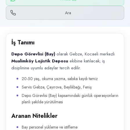
Başvuru kanalları
WhatsApp, Telefon
Ara
İlan açıklaması
Depo Görevlisi (Bay) olarak Gebze, Kocaeli merkezli Mualimköy Lojisti
İş Tanımı
Depo Görevlisi (Bay)
olarak Gebze, Kocaeli merkezli
Mualimköy Lojistik Deposu
ekibine katılacak; iş
disiplinine uyumlu adaylar tercih edilir.
20-50 yaş, okuma yazma, sabıka kaydı temiz
Servis Gebze, Çayırova, Beylikbağı, Feniş
Depo Görevlisi (Bay) kapsamındaki günlük operasyonların
planlı şekilde yürütülmesi
Aranan Nitelikler
Bay personel yükleme ve istifleme