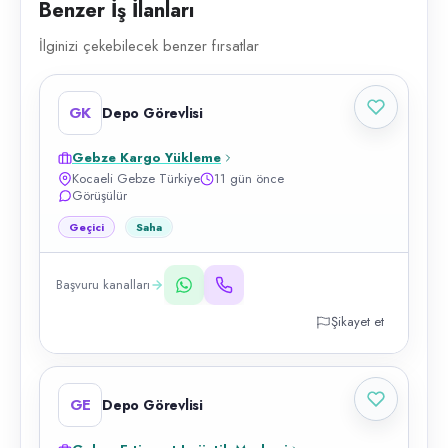
Benzer İş İlanları
İlginizi çekebilecek benzer fırsatlar
GK
Depo Görevlisi
Gebze Kargo Yükleme
Kocaeli Gebze Türkiye
11 gün önce
Görüşülür
Geçici
Saha
Başvuru kanalları
Şikayet et
GE
Depo Görevlisi