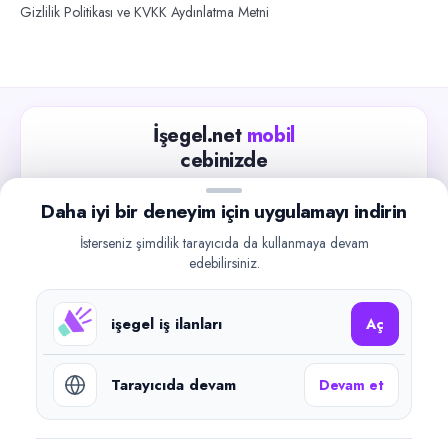
Gizlilik Politikası ve KVKK Aydınlatma Metni
İşegel.net
mobil
cebinizde
Güncel iş ilanlarını takip edin, işverenlerle hızlıca
Daha iyi bir deneyim için uygulamayı indirin
iletişime geçin.
İsterseniz şimdilik tarayıcıda da kullanmaya devam
App Store
Google Play
edebilirsiniz.
işegel iş ilanları
Aç
Tarayıcıda devam
Devam et
©
2026
işegel.net. Tüm hakları saklıdır.
işegel.net bir ilan yayın platformudur; iş bulma aracılığı veya işe
yerleştirme faaliyeti yapmaz.