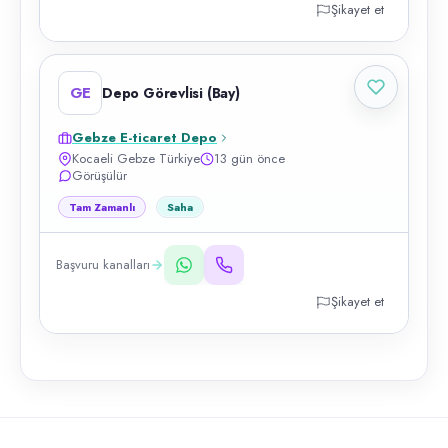
Şikayet et
GE
Depo Görevlisi (Bay)
Gebze E-ticaret Depo
Kocaeli Gebze Türkiye
13 gün önce
Görüşülür
Tam Zamanlı
Saha
Başvuru kanalları
Şikayet et