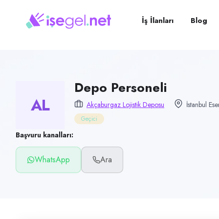
Pozisyon
Depo Personeli
İş İlanları
Blog
Firma
Akçaburgaz Lojistik Deposu
Kategori
Lojistik & Taşımacılık
Depo Personeli
AL
Konum
Akçaburgaz Lojistik Deposu
İstanbul Ese
Esenyurt, İstanbul
Geçici
Çalışma şekli
Başvuru kanalları:
Geçici · Ofis
WhatsApp
Ara
Yayın tarihi
11 Temmuz 2026
Son geçerlilik
9 Ekim 2026