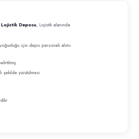
Lojistik Deposu
, Lojistik alanında
posu , Lojistik alanında görev alacak deneyimli bir Depo Personeli arıy
yoğunluğu için depo personeli alımı
lirtilmiş
 şekilde yürütülmesi
ilir