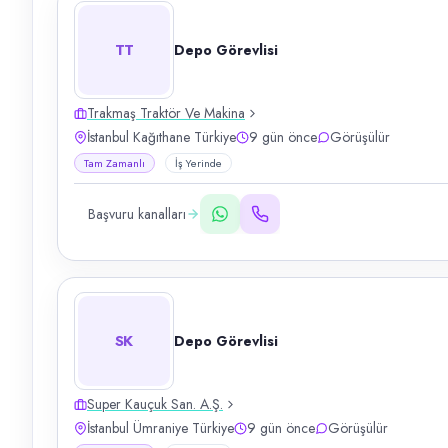
TT
Depo Görevlisi
Trakmaş Traktör Ve Makina
İstanbul Kağıthane Türkiye
9 gün önce
Görüşülür
Tam Zamanlı
İş Yerinde
Başvuru kanalları
SK
Depo Görevlisi
Super Kauçuk San. A.Ş.
İstanbul Ümraniye Türkiye
9 gün önce
Görüşülür