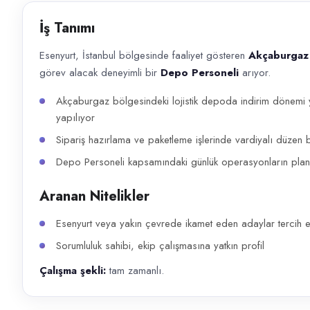
Başvuru kanalları
İş Tanımı
WhatsApp, Telefon
Esenyurt, İstanbul bölgesinde faaliyet gösteren
Akçaburgaz 
İlan açıklaması
görev alacak deneyimli bir
Depo Personeli
arıyor.
Esenyurt, İstanbul bölgesinde faaliyet gösteren Akçaburgaz Lojistik De
Akçaburgaz bölgesindeki lojistik depoda indirim dönemi 
yapılıyor
Sipariş hazırlama ve paketleme işlerinde vardiyalı düzen be
Depo Personeli kapsamındaki günlük operasyonların planlı
Aranan Nitelikler
Esenyurt veya yakın çevrede ikamet eden adaylar tercih ed
Sorumluluk sahibi, ekip çalışmasına yatkın profil
Çalışma şekli:
tam zamanlı.