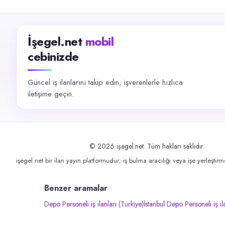
İşegel.net
mobil
cebinizde
Güncel iş ilanlarını takip edin, işverenlerle hızlıca
iletişime geçin.
©
2026
işegel.net. Tüm hakları saklıdır.
işegel.net bir ilan yayın platformudur; iş bulma aracılığı veya işe yerleştir
Benzer aramalar
Depo Personeli iş ilanları (Türkiye)
İstanbul Depo Personeli iş il