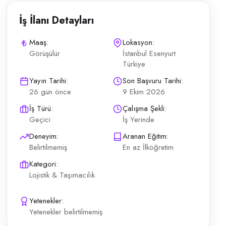
İş İlanı Detayları
Maaş:
Lokasyon:
Görüşülür
İstanbul Esenyurt
Türkiye
or. Akçaburgaz bölgesindeki lojistik depoda indirim dönemi yoğunluğu i
Yayın Tarihi:
Son Başvuru Tarihi:
26 gün önce
9 Ekim 2026
İş Türü:
Çalışma Şekli:
Geçici
İş Yerinde
Deneyim:
Aranan Eğitim:
Belirtilmemiş
En az İlköğretim
Kategori:
Lojistik & Taşımacılık
Yetenekler:
Yetenekler belirtilmemiş