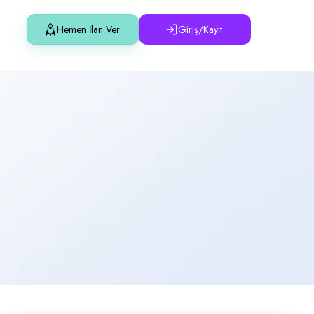
Hemen İlan Ver
Giriş/Kayıt