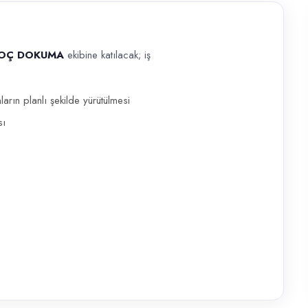
OÇ DOKUMA
ekibine katılacak; iş
e katılacak; iş disiplinine uyumlu adaylar tercih edilir. Depo Sevkiyat
ın planlı şekilde yürütülmesi
sı