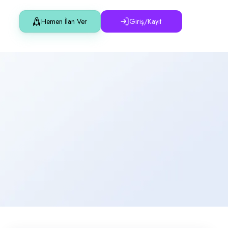
Hemen İlan Ver
Giriş/Kayıt