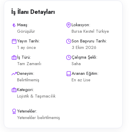
İş İlanı Detayları
Maaş:
Lokasyon:
Görüşülür
Bursa Kestel Türkiye
 Sorumlusu kapsamındaki günlük operasyonların planlı şekilde yürütülmes
Yayın Tarihi:
Son Başvuru Tarihi:
1 ay önce
3 Ekim 2026
İş Türü:
Çalışma Şekli:
Tam Zamanlı
Saha
Deneyim:
Aranan Eğitim:
Belirtilmemiş
En az Lise
Kategori:
Lojistik & Taşımacılık
Yetenekler:
Yetenekler belirtilmemiş