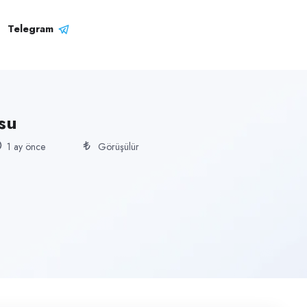
Telegram
su
1 ay önce
Görüşülür