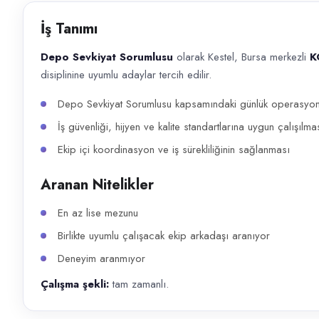
Başvuru kanalları
İş Tanımı
WhatsApp, Telefon
Depo Sevkiyat Sorumlusu
olarak Kestel, Bursa merkezli
K
İlan açıklaması
disiplinine uyumlu adaylar tercih edilir.
Depo Sevkiyat Sorumlusu olarak Kestel, Bursa merkezli KOÇ DOKUMA ekibin
Depo Sevkiyat Sorumlusu kapsamındaki günlük operasyonlar
İş güvenliği, hijyen ve kalite standartlarına uygun çalışılma
Ekip içi koordinasyon ve iş sürekliliğinin sağlanması
Aranan Nitelikler
En az lise mezunu
Birlikte uyumlu çalışacak ekip arkadaşı aranıyor
Deneyim aranmıyor
Çalışma şekli:
tam zamanlı.