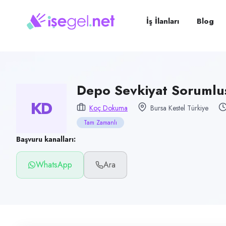
Pozisyon
Depo Sevkiyat Sorumlusu
İş İlanları
Blog
Firma
KOÇ DOKUMA
Kategori
Lojistik & Taşımacılık
Depo Sevkiyat Sorumlu
KD
Konum
Koç Dokuma
Bursa Kestel Türkiye
Kestel, Bursa
Tam Zamanlı
Çalışma şekli
Başvuru kanalları:
Tam Zamanlı
WhatsApp
Ara
Yayın tarihi
5 Temmuz 2026
Son geçerlilik
3 Ekim 2026