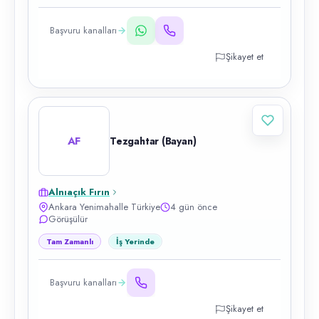
Başvuru kanalları
Şikayet et
AF
Tezgahtar (Bayan)
Alnıaçık Fırın
Ankara Yenimahalle Türkiye
4 gün önce
Görüşülür
Tam Zamanlı
İş Yerinde
Başvuru kanalları
Şikayet et