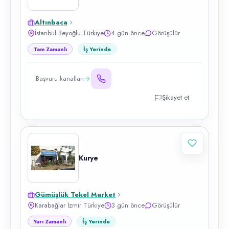
Altınbaca
İstanbul Beyoğlu Türkiye
4 gün önce
Görüşülür
Tam Zamanlı
İş Yerinde
Başvuru kanalları
Şikayet et
Kurye
Gümüşlük Tekel Market
Karabağlar İzmir Türkiye
3 gün önce
Görüşülür
Yarı Zamanlı
İş Yerinde