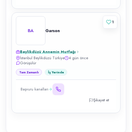
1
BA
Garson
Beylikdüzü Annemin Mutfağı
İstanbul Beylikdüzü Türkiye
4 gün önce
Görüşülür
Tam Zamanlı
İş Yerinde
Başvuru kanalları
Şikayet et