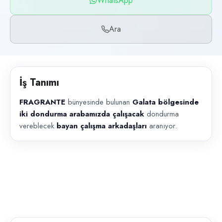
WhatsApp
Başvuru kanalları
WhatsApp, Telefon
Ara
İlan açıklaması
FRAGRANTE bünyesinde bulunan Galata bölgesinde iki dondurma arab
İş Tanımı
FRAGRANTE
bünyesinde bulunan
Galata bölgesinde
iki dondurma arabamızda çalışacak
dondurma
vereblecek
bayan çalışma arkadaşları
aranıyor.