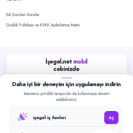
Sık Sorulan Sorular
Gizlilik Politikası ve KVKK Aydınlatma Metni
İşegel.net
mobil
cebinizde
Güncel iş ilanlarını takip edin, işverenlerle hızlıca
Daha iyi bir deneyim için uygulamayı indirin
iletişime geçin.
İsterseniz şimdilik tarayıcıda da kullanmaya devam
App Store
Google Play
edebilirsiniz.
işegel iş ilanları
Aç