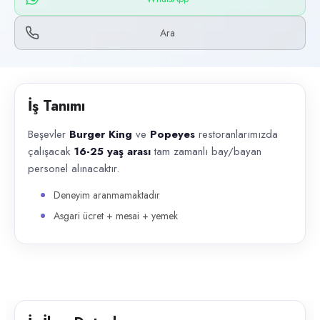
Başvuru kanalları
WhatsApp, Telefon
Ara
İlan açıklaması
Beşevler Burger King ve Popeyes restoranlarımızda çalışacak 16-25 
İş Tanımı
Beşevler
Burger King
ve
Popeyes
restoranlarımızda
çalışacak
16-25 yaş arası
tam zamanlı bay/bayan
personel alınacaktır.
Deneyim aranmamaktadır
Asgari ücret + mesai + yemek