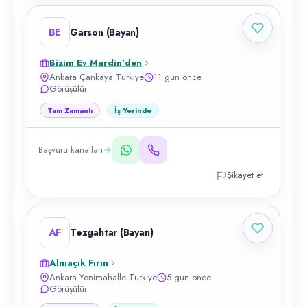
BE
Garson (Bayan)
Bizim Ev Mardin'den
Ankara Çankaya Türkiye
11 gün önce
Görüşülür
Tam Zamanlı
İş Yerinde
Başvuru kanalları
Şikayet et
AF
Tezgahtar (Bayan)
Alnıaçık Fırın
Ankara Yenimahalle Türkiye
5 gün önce
Görüşülür