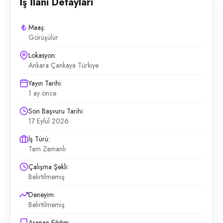
İş İlanı Detayları
Maaş:
Görüşülür
Lokasyon:
Ankara Çankaya Türkiye
Yayın Tarihi:
1 ay önce
Son Başvuru Tarihi:
17 Eylül 2026
İş Türü:
Tam Zamanlı
Çalışma Şekli:
Belirtilmemiş
Deneyim:
Belirtilmemiş
Aranan Eğitim: