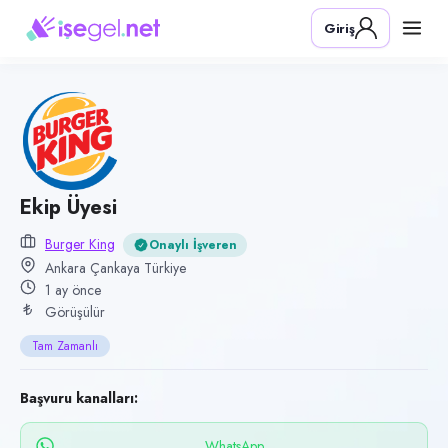
Pozisyon
Giriş
Ekip Üyesi
Firma
Burger King
Kategori
Yiyecek & İçecek (Restoran/Cafe)
Konum
Ekip Üyesi
Çankaya, Ankara
Burger King
Onaylı İşveren
Çalışma şekli
Ankara Çankaya Türkiye
1 ay önce
Tam Zamanlı
Görüşülür
Yayın tarihi
Tam Zamanlı
19 Haziran 2026
Son geçerlilik
Başvuru kanalları:
17 Eylül 2026
WhatsApp