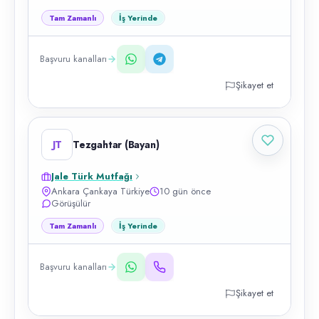
Tam Zamanlı
İş Yerinde
Başvuru kanalları
Şikayet et
JT
Tezgahtar (Bayan)
Jale Türk Mutfağı
Ankara Çankaya Türkiye
10 gün önce
Görüşülür
Tam Zamanlı
İş Yerinde
Başvuru kanalları
Şikayet et