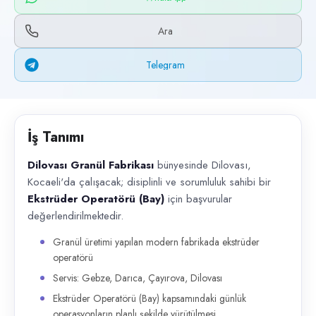
Başvuru kanalları
WhatsApp, Telegram, Telefon
Ara
İlan açıklaması
Telegram
Dilovası Granül Fabrikası bünyesinde Dilovası, Kocaeli'da çalışacak; d
İş Tanımı
Dilovası Granül Fabrikası
bünyesinde Dilovası,
Kocaeli'da çalışacak; disiplinli ve sorumluluk sahibi bir
Ekstrüder Operatörü (Bay)
için başvurular
değerlendirilmektedir.
Granül üretimi yapılan modern fabrikada ekstrüder
operatörü
Servis: Gebze, Darıca, Çayırova, Dilovası
Ekstrüder Operatörü (Bay) kapsamındaki günlük
operasyonların planlı şekilde yürütülmesi