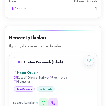
Konum
Dilovası, Kocaeli
Aktif ilan
1
Benzer İş İlanları
İlginizi çekebilecek benzer fırsatlar
HG
Üretim Personeli (Erkek)
Hazar Grup
Kocaeli Dilovası Türkiye
7 gün önce
Görüşülür
Tam Zamanlı
İş Yerinde
Başvuru kanalları