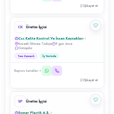
Şikayet et
CK
Üretim İşçisi
Csc Kalite Kontrol Ve İnsan Kaynakları
Kocaeli Dilovası Türkiye
9 gün önce
Görüşülür
Tam Zamanlı
İş Yerinde
Başvuru kanalları
Şikayet et
SP
Üretim İşçisi
Sumer Plastik A.Ş.