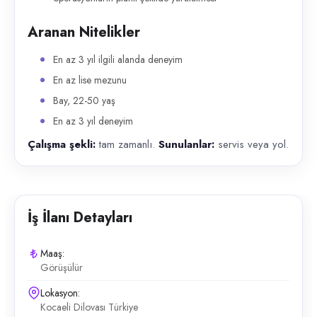
Aranan Nitelikler
En az 3 yıl ilgili alanda deneyim
En az lise mezunu
Bay, 22-50 yaş
En az 3 yıl deneyim
Çalışma şekli:
tam zamanlı.
Sunulanlar:
servis veya yol.
İş İlanı Detayları
Maaş:
Görüşülür
Lokasyon:
Kocaeli Dilovası Türkiye