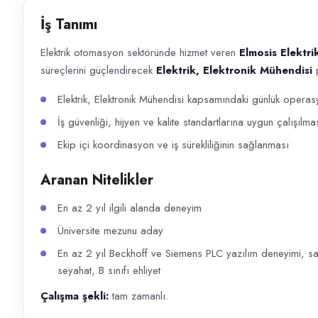
Başvuru kanalları
İş Tanımı
Telefon
Elektrik otomasyon sektöründe hizmet veren
Elmosis Elektri
İlan açıklaması
süreçlerini güçlendirecek
Elektrik, Elektronik Mühendisi
p
Elektrik otomasyon sektöründe hizmet veren Elmosis Elektrik Otomasyon Lt
Elektrik, Elektronik Mühendisi kapsamındaki günlük operasy
İş güvenliği, hijyen ve kalite standartlarına uygun çalışılma
Ekip içi koordinasyon ve iş sürekliliğinin sağlanması
Aranan Nitelikler
En az 2 yıl ilgili alanda deneyim
Üniversite mezunu aday
En az 2 yıl Beckhoff ve Siemens PLC yazılım deneyimi, sah
seyahat, B sınıfı ehliyet
Çalışma şekli:
tam zamanlı.