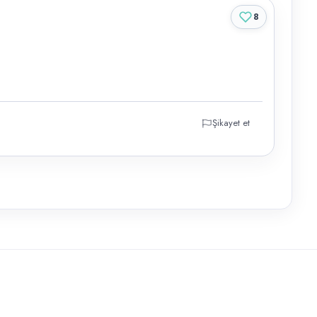
8
Şikayet et