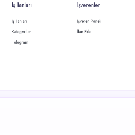
İş İlanları
İşverenler
İş İlanları
İşveren Paneli
Kategoriler
İlan Ekle
Telegram