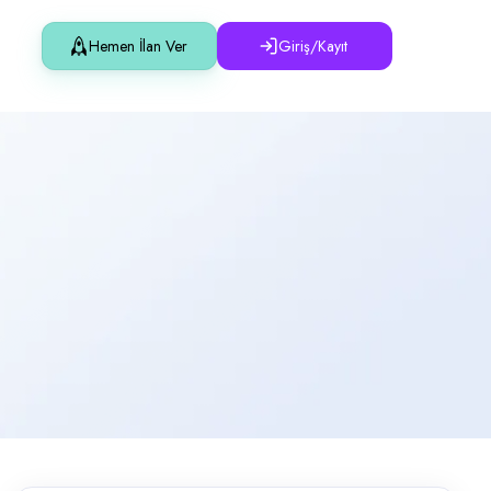
Hemen İlan Ver
Giriş/Kayıt