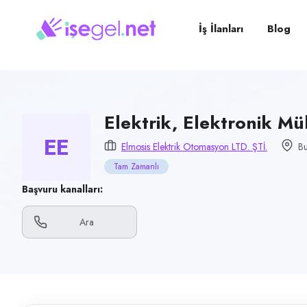
Pozisyon
Elektrik, Elektronik Mühendisi
İş İlanları
Blog
Firma
Elmosis Elektrik Otomasyon Ltd. Şti.
Kategori
Teknoloji & Yazılım
Elektrik, Elektronik Mü
EE
Konum
Elmosis Elektrik Otomasyon LTD. ŞTİ.
Bu
Nilüfer, Bursa
Tam Zamanlı
Çalışma şekli
Başvuru kanalları:
Tam Zamanlı
Ara
Yayın tarihi
10 Temmuz 2026
Son geçerlilik
8 Ekim 2026