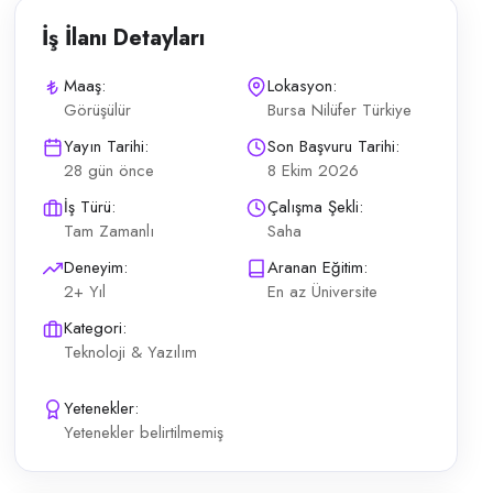
İş İlanı Detayları
Maaş:
Lokasyon:
Görüşülür
Bursa Nilüfer Türkiye
endisi pozisyonuna ekip arkadaşı alacaktır. Elektrik, Elektronik Mühendi
Yayın Tarihi:
Son Başvuru Tarihi:
28 gün önce
8 Ekim 2026
İş Türü:
Çalışma Şekli:
Tam Zamanlı
Saha
Deneyim:
Aranan Eğitim:
2+ Yıl
En az Üniversite
Kategori:
Teknoloji & Yazılım
Yetenekler:
Yetenekler belirtilmemiş