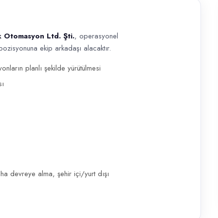
k Otomasyon Ltd. Şti.
, operasyonel
ozisyonuna ekip arkadaşı alacaktır.
d. Şti. , operasyonel süreçlerini güçlendirecek Elektrik, Elektronik Müh
onların planlı şekilde yürütülmesi
sı
a devreye alma, şehir içi/yurt dışı