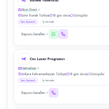
AE
Sistem Yöneticisi
Akon Enerji
İzmir Konak Türkiye
18 gün önce
Görüşülür
Tam Zamanlı
İş Yerinde
Başvuru kanalları
NE
Cnc Lazer Programcı
Netmaksan
Ankara Kahramankazan Türkiye
18 gün önce
Görüşülür
Tam Zamanlı
İş Yerinde
Başvuru kanalları