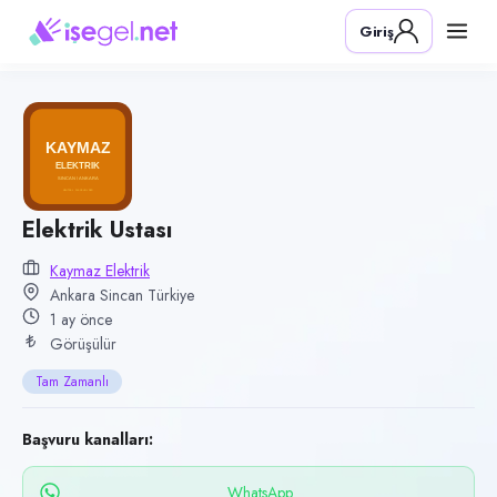
Pozisyon
Giriş
Elektrik Ustası
Firma
KAYMAZ Elektrik
Kategori
İnşaat & Yapı
Konum
Elektrik Ustası
Sincan, Ankara
Kaymaz Elektrik
Ankara Sincan Türkiye
Çalışma şekli
1 ay önce
Tam Zamanlı
Görüşülür
Yayın tarihi
Tam Zamanlı
3 Temmuz 2026
Son geçerlilik
Başvuru kanalları:
1 Ekim 2026
WhatsApp