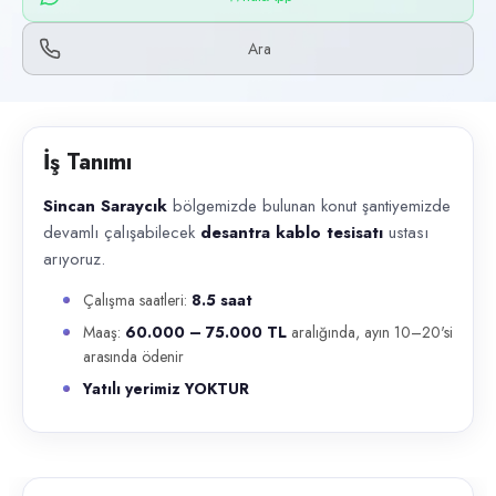
Başvuru kanalları
WhatsApp, Telefon
Ara
İlan açıklaması
Sincan Saraycık bölgemizde bulunan konut şantiyemizde devamlı çalışa
İş Tanımı
Sincan Saraycık
bölgemizde bulunan konut şantiyemizde
devamlı çalışabilecek
desantra kablo tesisatı
ustası
arıyoruz.
Çalışma saatleri:
8.5 saat
Maaş:
60.000 – 75.000 TL
aralığında, ayın 10–20'si
arasında ödenir
Yatılı yerimiz YOKTUR