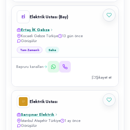
Eİ
Elektrik Ustası (Bay)
Ertaş İK Gebze
Kocaeli Gebze Türkiye
13 gün önce
Görüşülür
Tam Zamanlı
Saha
Başvuru kanalları
Şikayet et
Elektrik Ustası
Sarıçınar Elektrik
İstanbul Ataşehir Türkiye
1 ay önce
Görüşülür