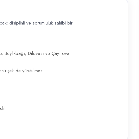
k; disiplinli ve sorumluluk sahibi bir
li ve sorumluluk sahibi bir Forklift Operatörü için başvurular değerle
 Beylikbağı, Dilovası ve Çayırova
nlı şekilde yürütülmesi
ilir