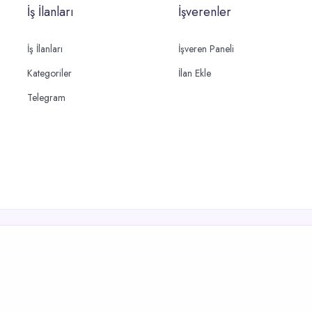
İş İlanları
İşverenler
İş İlanları
İşveren Paneli
Kategoriler
İlan Ekle
Telegram