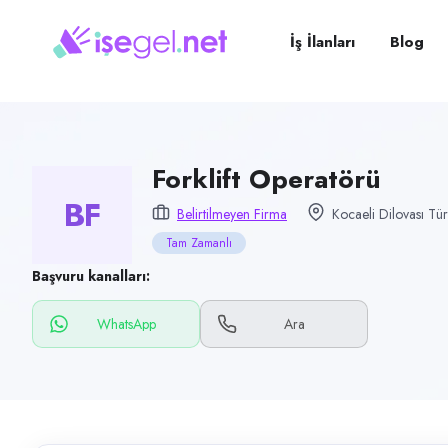
Pozisyon
Forklift Operatörü
İş İlanları
Blog
Firma
Belirtilmeyen Firma
Kategori
Lojistik & Taşımacılık
Forklift Operatörü
BF
Konum
Belirtilmeyen Firma
Kocaeli Dilovası Tür
Dilovası, Kocaeli
Tam Zamanlı
Çalışma şekli
Başvuru kanalları:
Tam Zamanlı
WhatsApp
Ara
Yayın tarihi
20 Mayıs 2026
Son geçerlilik
18 Ağustos 2026