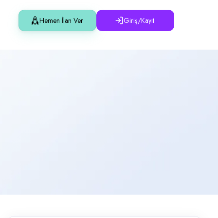
Hemen İlan Ver
Giriş/Kayıt