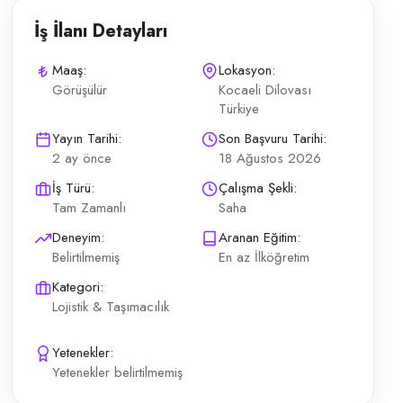
İş İlanı Detayları
Maaş:
Lokasyon:
Görüşülür
Kocaeli Dilovası
Türkiye
ndirilmektedir. İki vardiya düzeninde çalışacak aday aranmaktadır Başla
Yayın Tarihi:
Son Başvuru Tarihi:
2 ay önce
18 Ağustos 2026
İş Türü:
Çalışma Şekli:
Tam Zamanlı
Saha
Deneyim:
Aranan Eğitim:
Belirtilmemiş
En az İlköğretim
Kategori:
Lojistik & Taşımacılık
Yetenekler:
Yetenekler belirtilmemiş