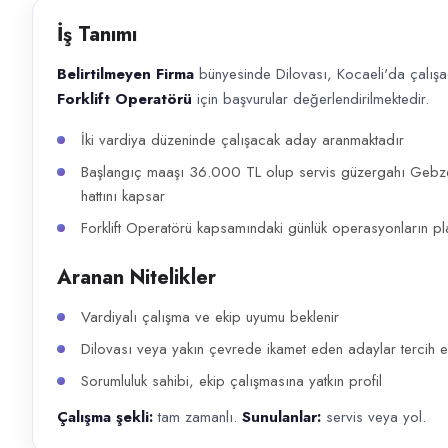
Başvuru kanalları
İş Tanımı
WhatsApp, Telefon
Belirtilmeyen Firma
bünyesinde Dilovası, Kocaeli'da çalışaca
İlan açıklaması
Forklift Operatörü
için başvurular değerlendirilmektedir.
Belirtilmeyen Firma bünyesinde Dilovası, Kocaeli'da çalışacak; disiplin
İki vardiya düzeninde çalışacak aday aranmaktadır
Başlangıç maaşı 36.000 TL olup servis güzergahı Gebze,
hattını kapsar
Forklift Operatörü kapsamındaki günlük operasyonların pla
Aranan Nitelikler
Vardiyalı çalışma ve ekip uyumu beklenir
Dilovası veya yakın çevrede ikamet eden adaylar tercih ed
Sorumluluk sahibi, ekip çalışmasına yatkın profil
Çalışma şekli:
tam zamanlı.
Sunulanlar:
servis veya yol.