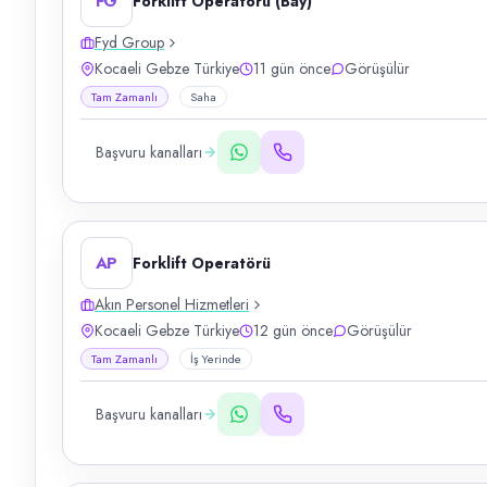
FG
Forklift Operatörü (Bay)
Fyd Group
Kocaeli Gebze Türkiye
11 gün önce
Görüşülür
Tam Zamanlı
Saha
Başvuru kanalları
AP
Forklift Operatörü
Akın Personel Hizmetleri
Kocaeli Gebze Türkiye
12 gün önce
Görüşülür
Tam Zamanlı
İş Yerinde
Başvuru kanalları