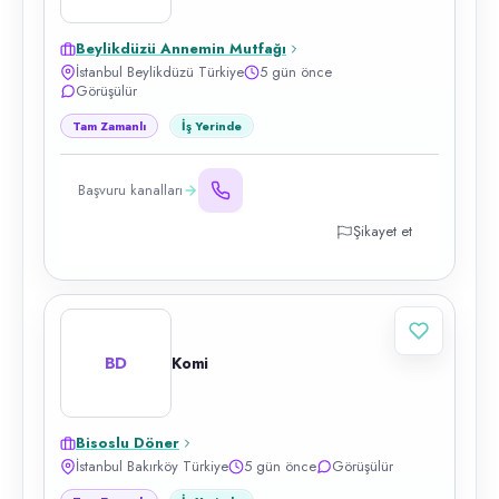
Beylikdüzü Annemin Mutfağı
İstanbul Beylikdüzü Türkiye
5 gün önce
Görüşülür
Tam Zamanlı
İş Yerinde
Başvuru kanalları
Şikayet et
BD
Komi
Bisoslu Döner
İstanbul Bakırköy Türkiye
5 gün önce
Görüşülür