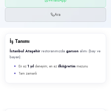
WhatsApp
Başvuru kanalları
WhatsApp, Telefon
Ara
İlan açıklaması
İstanbul Ataşehir restoranımızda garson alımı (bay ve bayan). En az 
İş Tanımı
İstanbul Ataşehir
restoranımızda
garson
alımı (bay ve
bayan).
En az
1 yıl
deneyim; en az
ilköğretim
mezunu
Tam zamanlı