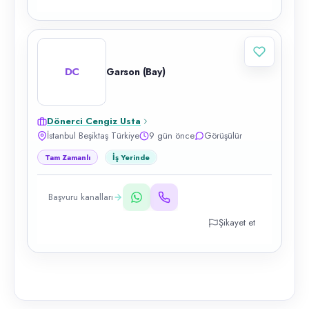
DC
Garson (Bay)
Dönerci Cengiz Usta
İstanbul Beşiktaş Türkiye
9 gün önce
Görüşülür
Tam Zamanlı
İş Yerinde
Başvuru kanalları
Şikayet et