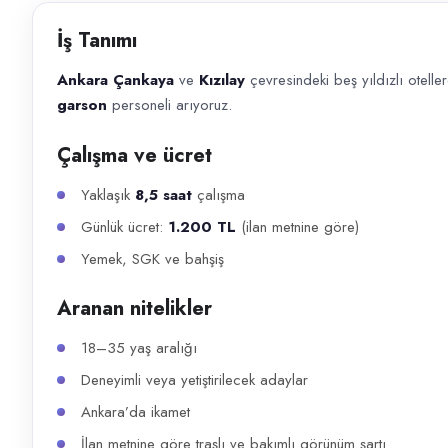
Başvuru kanalları
İş Tanımı
WhatsApp, Telefon
Ankara Çankaya
ve
Kızılay
çevresindeki beş yıldızlı otell
İlan açıklaması
garson
personeli arıyoruz.
Ankara Çankaya ve Kızılay çevresindeki beş yıldızlı otellerde 13 Mayıs
Çalışma ve ücret
Yaklaşık
8,5 saat
çalışma
Günlük ücret:
1.200 TL
(ilan metnine göre)
Yemek, SGK ve bahşiş
Aranan nitelikler
18–35 yaş aralığı
Deneyimli veya yetiştirilecek adaylar
Ankara’da ikamet
İlan metnine göre traşlı ve bakımlı görünüm şartı