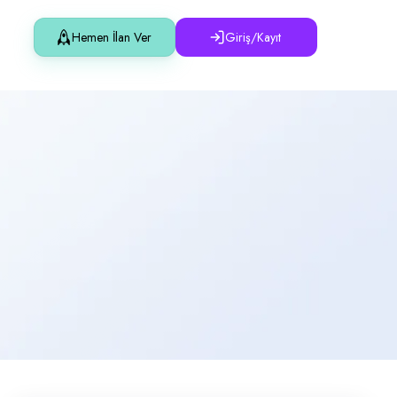
Hemen İlan Ver
Giriş/Kayıt