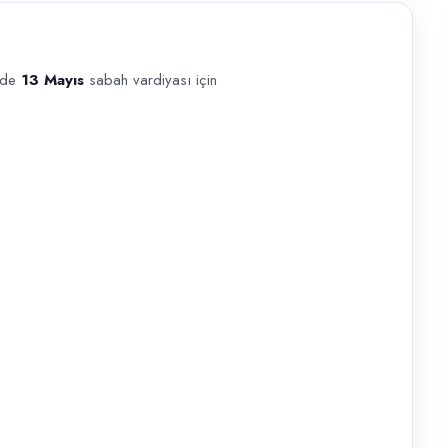
erde
13 Mayıs
sabah vardiyası için
 sabah vardiyası için garson personeli arıyoruz. Çalışma ve ücret Yakl