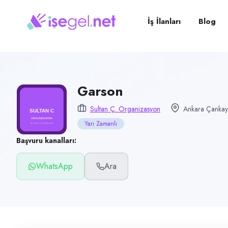
Pozisyon
Garson
İş İlanları
Blog
Firma
Sultan Ç. Organizasyon
Kategori
Yiyecek & İçecek (Restoran/Cafe)
Garson
Konum
Sultan Ç. Organizasyon
Ankara Çankay
Çankaya, Ankara
Yarı Zamanlı
Çalışma şekli
Başvuru kanalları:
Yarı Zamanlı
WhatsApp
Ara
Yayın tarihi
12 Temmuz 2026
Son geçerlilik
10 Ekim 2026