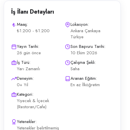
İş İlanı Detayları
Maaş:
Lokasyon:
₺1.200 - ₺1.200
Ankara Çankaya
Türkiye
aşık 8,5 saat çalışma Günlük ücret: 1.200 TL (ilan metnine göre) Yemek
Yayın Tarihi:
Son Başvuru Tarihi:
26 gün önce
10 Ekim 2026
İş Türü:
Çalışma Şekli:
Yarı Zamanlı
Saha
Deneyim:
Aranan Eğitim:
0+ Yıl
En az İlköğretim
Kategori:
Yiyecek & İçecek
(Restoran/Cafe)
Yetenekler:
Yetenekler belirtilmemiş