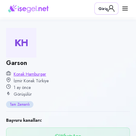
Pozisyon
Giriş
Garson
Firma
Konak Hamburger
KH
Kategori
Yiyecek & İçecek (Restoran/Cafe)
Konum
Garson
Konak, İzmir
Konak Hamburger
İzmir Konak Türkiye
Çalışma şekli
1 ay önce
Tam Zamanlı
Görüşülür
Yayın tarihi
Tam Zamanlı
19 Haziran 2026
Son geçerlilik
Başvuru kanalları:
17 Eylül 2026