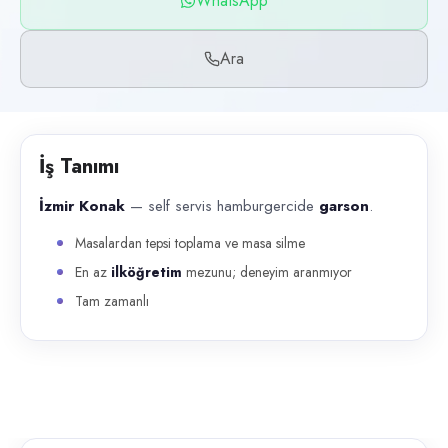
WhatsApp
Başvuru kanalları
WhatsApp, Telefon
Ara
İlan açıklaması
İzmir Konak — self servis hamburgercide garson . Masalardan tepsi 
İş Tanımı
İzmir Konak
— self servis hamburgercide
garson
.
Masalardan tepsi toplama ve masa silme
En az
ilköğretim
mezunu; deneyim aranmıyor
Tam zamanlı