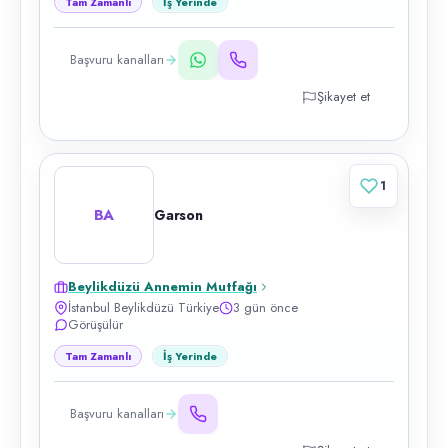
Tam Zamanlı
İş Yerinde
Başvuru kanalları
Şikayet et
1
BA
Garson
Beylikdüzü Annemin Mutfağı
İstanbul Beylikdüzü Türkiye
3 gün önce
Görüşülür
Tam Zamanlı
İş Yerinde
Başvuru kanalları