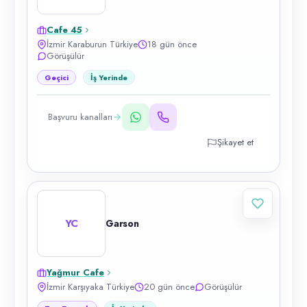
Cafe 45
İzmir Karaburun Türkiye
18 gün önce
Görüşülür
Geçici
İş Yerinde
Başvuru kanalları
Şikayet et
YC
Garson
Yağmur Cafe
İzmir Karşıyaka Türkiye
20 gün önce
Görüşülür