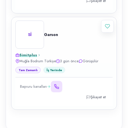
Şikayet et
Sİ
Garson
Simitplus
Muğla Bodrum Türkiye
3 gün önce
Görüşülür
Tam Zamanlı
İş Yerinde
Başvuru kanalları
Şikayet et