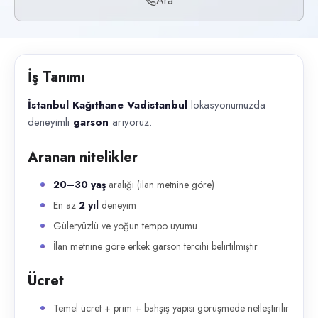
Ara
Başvuru kanalları
Telefon
İlan açıklaması
İş Tanımı
İstanbul Kağıthane Vadistanbul lokasyonumuzda deneyimli garson arıyoruz
İstanbul Kağıthane Vadistanbul
lokasyonumuzda
deneyimli
garson
arıyoruz.
Aranan nitelikler
20–30 yaş
aralığı (ilan metnine göre)
En az
2 yıl
deneyim
Güleryüzlü ve yoğun tempo uyumu
İlan metnine göre erkek garson tercihi belirtilmiştir
Ücret
Temel ücret + prim + bahşiş yapısı görüşmede netleştirilir