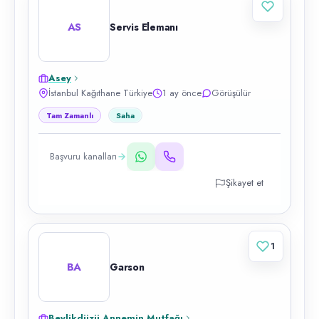
AS
Servis Elemanı
Asey
İstanbul Kağıthane Türkiye
1 ay önce
Görüşülür
Tam Zamanlı
Saha
Başvuru kanalları
Şikayet et
1
BA
Garson
Beylikdüzü Annemin Mutfağı