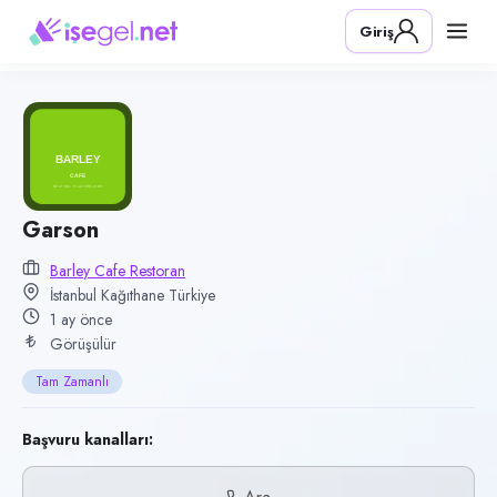
Pozisyon
Giriş
Garson
Firma
Barley Cafe Restoran
Kategori
Yiyecek & İçecek (Restoran/Cafe)
Konum
Garson
Kağıthane, İstanbul
Barley Cafe Restoran
İstanbul Kağıthane Türkiye
Çalışma şekli
1 ay önce
Tam Zamanlı · Ofis
Görüşülür
Yayın tarihi
Tam Zamanlı
7 Temmuz 2026
Son geçerlilik
Başvuru kanalları:
5 Ekim 2026