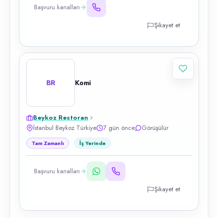
Başvuru kanalları
Şikayet et
BR
Komi
Beykoz Restoran
İstanbul Beykoz Türkiye
7 gün önce
Görüşülür
Tam Zamanlı
İş Yerinde
Başvuru kanalları
Şikayet et