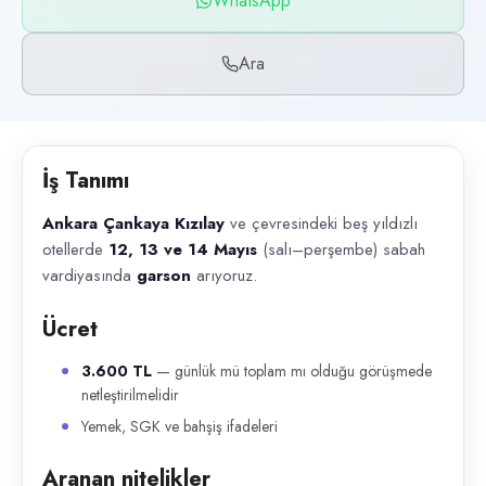
WhatsApp
Başvuru kanalları
WhatsApp, Telefon
Ara
İlan açıklaması
Ankara Çankaya Kızılay ve çevresindeki beş yıldızlı otellerde 12, 13
İş Tanımı
Ankara Çankaya Kızılay
ve çevresindeki beş yıldızlı
otellerde
12, 13 ve 14 Mayıs
(salı–perşembe) sabah
vardiyasında
garson
arıyoruz.
Ücret
3.600 TL
— günlük mü toplam mı olduğu görüşmede
netleştirilmelidir
Yemek, SGK ve bahşiş ifadeleri
Aranan nitelikler