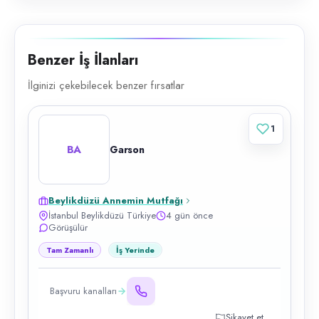
Benzer İş İlanları
İlginizi çekebilecek benzer fırsatlar
1
BA
Garson
Beylikdüzü Annemin Mutfağı
İstanbul Beylikdüzü Türkiye
4 gün önce
Görüşülür
Tam Zamanlı
İş Yerinde
Başvuru kanalları
Şikayet et