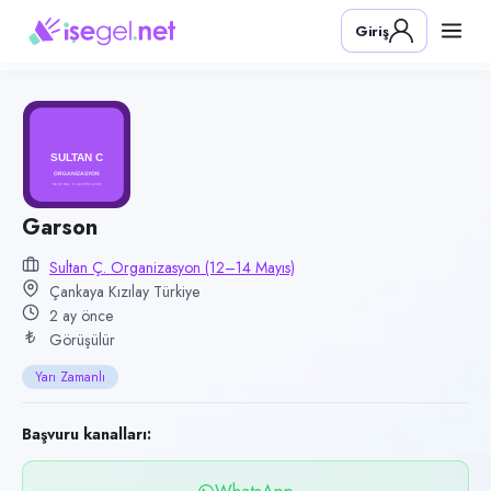
Pozisyon
Giriş
Garson
Firma
Sultan Ç. Organizasyon (12–14 Mayıs)
Kategori
Yiyecek & İçecek (Restoran/Cafe)
Konum
Garson
Kızılay, Çankaya, Ankara
Sultan Ç. Organizasyon (12–14 Mayıs)
Çankaya Kızılay Türkiye
Çalışma şekli
2 ay önce
Yarı Zamanlı
Görüşülür
Yayın tarihi
Yarı Zamanlı
5 Haziran 2026
Son geçerlilik
Başvuru kanalları:
3 Eylül 2026