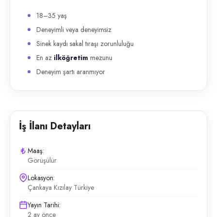
18–35 yaş
Deneyimli veya deneyimsiz
Sinek kaydı sakal tıraşı zorunluluğu
En az
ilköğretim
mezunu
Deneyim şartı aranmıyor
İş İlanı Detayları
Maaş:
Görüşülür
Lokasyon:
Çankaya Kızılay Türkiye
Yayın Tarihi:
2 ay önce