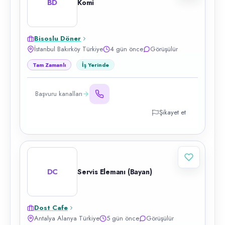
BD
Komi
Bisoslu Döner
İstanbul Bakırköy Türkiye
4 gün önce
Görüşülür
Tam Zamanlı
İş Yerinde
Başvuru kanalları
Şikayet et
DC
Servis Elemanı (Bayan)
Dost Cafe
Antalya Alanya Türkiye
5 gün önce
Görüşülür