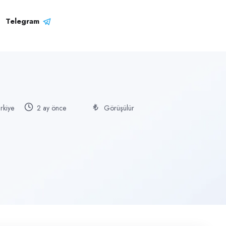
Telegram
ürkiye
2 ay önce
Görüşülür