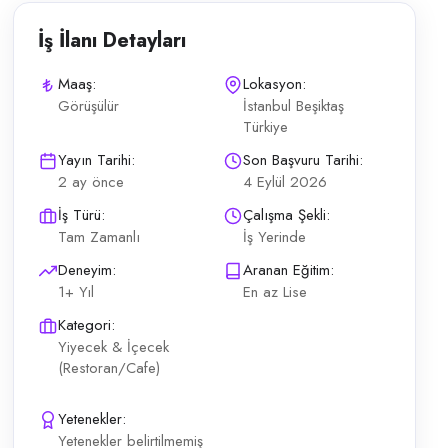
İş İlanı Detayları
Maaş:
Lokasyon:
Görüşülür
İstanbul Beşiktaş
Türkiye
en; müşteri memnuniyeti odaklı Hızlı tempoya ve esnek saatlere uyum Ma
Yayın Tarihi:
Son Başvuru Tarihi:
2 ay önce
4 Eylül 2026
İş Türü:
Çalışma Şekli:
Tam Zamanlı
İş Yerinde
Deneyim:
Aranan Eğitim:
1+ Yıl
En az Lise
Kategori:
Yiyecek & İçecek
(Restoran/Cafe)
Yetenekler:
Yetenekler belirtilmemiş