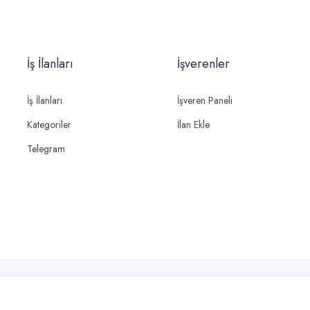
İş İlanları
İşverenler
İş İlanları
İşveren Paneli
Kategoriler
İlan Ekle
Telegram