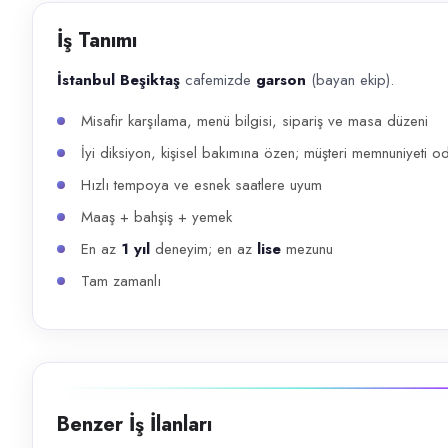
Başvuru kanalları
İş Tanımı
Telefon
İstanbul Beşiktaş
cafemizde
garson
(bayan ekip).
İlan açıklaması
Misafir karşılama, menü bilgisi, sipariş ve masa düzeni
İstanbul Beşiktaş cafemizde garson (bayan ekip). Misafir karşılama, m
İyi diksiyon, kişisel bakımına özen; müşteri memnuniyeti od
Hızlı tempoya ve esnek saatlere uyum
Maaş + bahşiş + yemek
En az
1 yıl
deneyim; en az
lise
mezunu
Tam zamanlı
Benzer İş İlanları