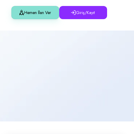
Hemen İlan Ver
Giriş/Kayıt