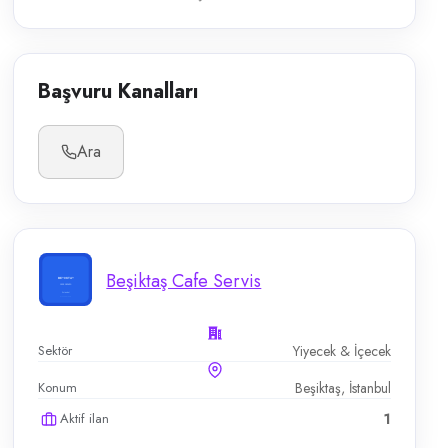
Başvuru Kanalları
Ara
Beşiktaş Cafe Servis
Sektör
Yiyecek & İçecek
Konum
Beşiktaş, İstanbul
Aktif ilan
1