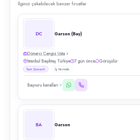
İlginizi çekebilecek benzer fırsatlar
DC
Garson (Bay)
Dönerci Cengiz Usta
İstanbul Beşiktaş Türkiye
7 gün önce
Görüşülür
Tam Zamanlı
İş Yerinde
Başvuru kanalları
BA
Garson