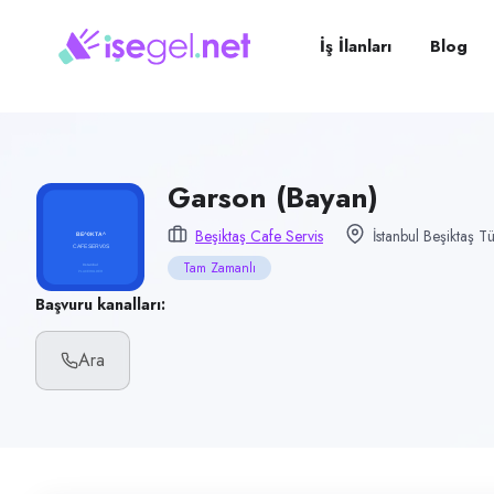
Pozisyon
Garson (Bayan)
İş İlanları
Blog
Firma
Beşiktaş Cafe Servis
Kategori
Yiyecek & İçecek (Restoran/Cafe)
Garson (Bayan)
Konum
Beşiktaş Cafe Servis
İstanbul Beşiktaş T
Beşiktaş, İstanbul
Tam Zamanlı
Çalışma şekli
Başvuru kanalları:
Tam Zamanlı
Ara
Yayın tarihi
6 Haziran 2026
Son geçerlilik
4 Eylül 2026