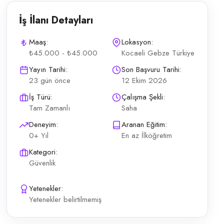
İş İlanı Detayları
Maaş:
Lokasyon:
₺45.000 - ₺45.000
Kocaeli Gebze Türkiye
şer kişi ; 2 gün gündüz, 2 gece, 2 izin düzeni Servis yok Maaş: 45.0
Yayın Tarihi:
Son Başvuru Tarihi:
23 gün önce
12 Ekim 2026
İş Türü:
Çalışma Şekli:
Tam Zamanlı
Saha
Deneyim:
Aranan Eğitim:
0+ Yıl
En az İlköğretim
Kategori:
Güvenlik
Yetenekler:
Yetenekler belirtilmemiş