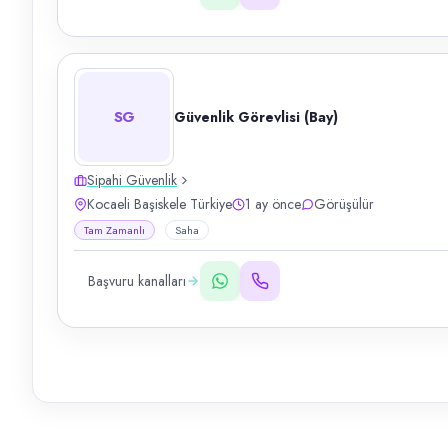
SG
Güvenlik Görevlisi (Bay)
Sipahi Güvenlik
Kocaeli Başiskele Türkiye
1 ay önce
Görüşülür
Tam Zamanlı
Saha
Başvuru kanalları