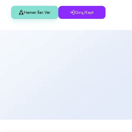
Hemen İlan Ver
Giriş/Kayıt