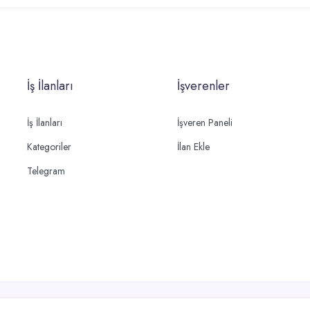
İş İlanları
İşverenler
İş İlanları
İşveren Paneli
Kategoriler
İlan Ekle
Telegram