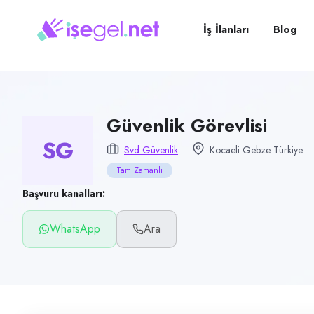
Pozisyon
Güvenlik Görevlisi
İş İlanları
Blog
Firma
SVD Güvenlik
Kategori
Güvenlik
Güvenlik Görevlisi
SG
Konum
Svd Güvenlik
Kocaeli Gebze Türkiye
Gebze, Kocaeli
Tam Zamanlı
Çalışma şekli
Başvuru kanalları:
Tam Zamanlı
WhatsApp
Ara
Yayın tarihi
14 Temmuz 2026
Son geçerlilik
12 Ekim 2026