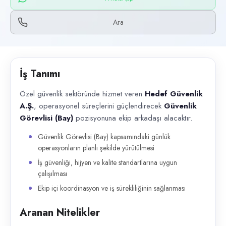
Başvuru kanalları
WhatsApp, Telefon
Ara
İlan açıklaması
Özel güvenlik sektöründe hizmet veren Hedef Güvenlik A.Ş. , operasyonel
İş Tanımı
Özel güvenlik sektöründe hizmet veren
Hedef Güvenlik
A.Ş.
, operasyonel süreçlerini güçlendirecek
Güvenlik
Görevlisi (Bay)
pozisyonuna ekip arkadaşı alacaktır.
Güvenlik Görevlisi (Bay) kapsamındaki günlük
operasyonların planlı şekilde yürütülmesi
İş güvenliği, hijyen ve kalite standartlarına uygun
çalışılması
Ekip içi koordinasyon ve iş sürekliliğinin sağlanması
Aranan Nitelikler