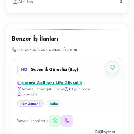
Aktif ilan
3
Benzer İş İlanları
İlginizi çekebilecek benzer fırsatlar
NG
Güvenlik Görevlisi (Bay)
Natura Golfkent Life Güvenlik
Ankara Etimesgut Türkiye
10 gün önce
Görüşülür
Tam Zamanlı
Saha
Başvuru kanalları
Şikayet et