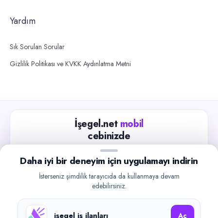
Yardım
Sık Sorulan Sorular
Gizlilik Politikası ve KVKK Aydınlatma Metni
İşegel.net
mobil
cebinizde
Güncel iş ilanlarını takip edin, işverenlerle hızlıca
Daha iyi bir deneyim için uygulamayı indirin
iletişime geçin.
İsterseniz şimdilik tarayıcıda da kullanmaya devam
App Store
Google Play
edebilirsiniz.
işegel iş ilanları
Aç