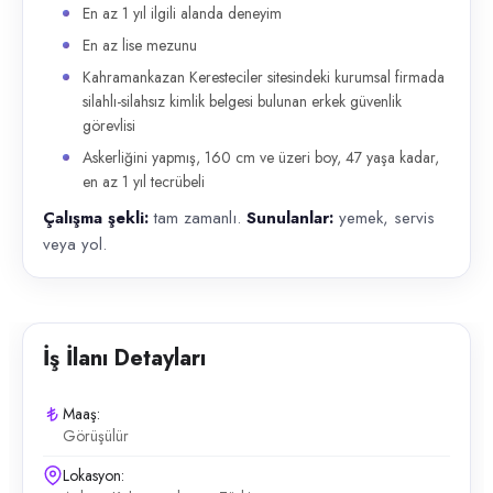
En az 1 yıl ilgili alanda deneyim
En az lise mezunu
Kahramankazan Keresteciler sitesindeki kurumsal firmada
silahlı-silahsız kimlik belgesi bulunan erkek güvenlik
görevlisi
Askerliğini yapmış, 160 cm ve üzeri boy, 47 yaşa kadar,
en az 1 yıl tecrübeli
Çalışma şekli:
tam zamanlı.
Sunulanlar:
yemek, servis
veya yol.
İş İlanı Detayları
Maaş:
Görüşülür
Lokasyon: