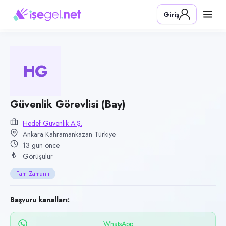
Pozisyon
Giriş
Güvenlik Görevlisi (Bay)
Firma
Hedef Güvenlik A.Ş.
HG
Kategori
Güvenlik
Konum
Güvenlik Görevlisi (Bay)
Kahramankazan, Ankara
Hedef Güvenlik A.Ş.
Ankara Kahramankazan Türkiye
Çalışma şekli
13 gün önce
Tam Zamanlı · Ofis
Görüşülür
Yayın tarihi
Tam Zamanlı
26 Temmuz 2026
Son geçerlilik
Başvuru kanalları:
24 Ekim 2026
WhatsApp