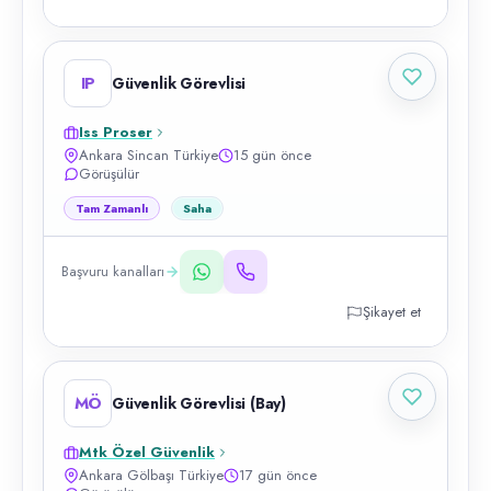
IP
Güvenlik Görevlisi
Iss Proser
Ankara Sincan Türkiye
15 gün önce
Görüşülür
Tam Zamanlı
Saha
Başvuru kanalları
Şikayet et
MÖ
Güvenlik Görevlisi (Bay)
Mtk Özel Güvenlik
Ankara Gölbaşı Türkiye
17 gün önce