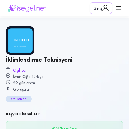
Pozisyon
Giriş
İklimlendirme Teknisyeni
Firma
CigliTech
Kategori
İnşaat & Yapı
Konum
İklimlendirme Teknisyeni
Çiğli, İzmir
Ciglitech
İzmir Çiğli Türkiye
Çalışma şekli
29 gün önce
Tam Zamanlı
Görüşülür
Yayın tarihi
Tam Zamanlı
8 Temmuz 2026
Son geçerlilik
Başvuru kanalları:
28 Ekim 2026