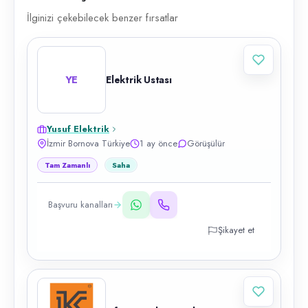
İlginizi çekebilecek benzer fırsatlar
YE
Elektrik Ustası
Yusuf Elektrik
İzmir Bornova Türkiye
1 ay önce
Görüşülür
Tam Zamanlı
Saha
Başvuru kanalları
Şikayet et