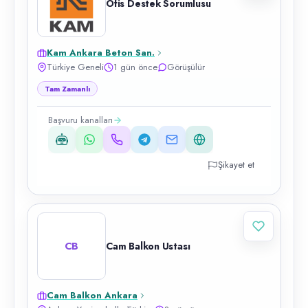
Ofis Destek Sorumlusu
Kam Ankara Beton San.
Türkiye Geneli
1 gün önce
Görüşülür
Tam Zamanlı
Başvuru kanalları
Şikayet et
CB
Cam Balkon Ustası
Cam Balkon Ankara