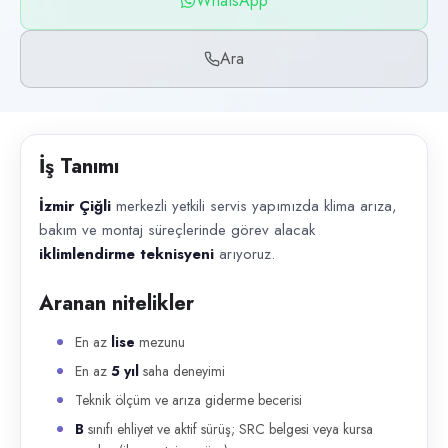
WhatsApp
Başvuru kanalları
WhatsApp, Telefon
Ara
İlan açıklaması
İzmir Çiğli merkezli yetkili servis yapımızda klima arıza, bakım ve mo
İş Tanımı
İzmir Çiğli
merkezli yetkili servis yapımızda klima arıza,
bakım ve montaj süreçlerinde görev alacak
iklimlendirme teknisyeni
arıyoruz.
Aranan nitelikler
En az
lise
mezunu
En az
5 yıl
saha deneyimi
Teknik ölçüm ve arıza giderme becerisi
B
sınıfı ehliyet ve aktif sürüş; SRC belgesi veya kursa