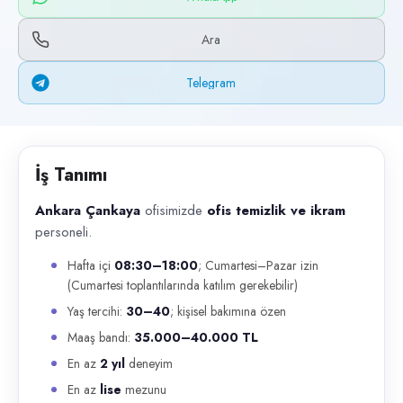
Başvuru kanalları
WhatsApp, Telegram, Telefon
Ara
İlan açıklaması
Telegram
Ankara Çankaya ofisimizde ofis temizlik ve ikram personeli. Hafta iç
İş Tanımı
Ankara Çankaya
ofisimizde
ofis temizlik ve ikram
personeli.
Hafta içi
08:30–18:00
; Cumartesi–Pazar izin
(Cumartesi toplantılarında katılım gerekebilir)
Yaş tercihi:
30–40
; kişisel bakımına özen
Maaş bandı:
35.000–40.000 TL
En az
2 yıl
deneyim
En az
lise
mezunu