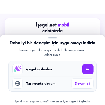
İşegel.net
mobil
cebinizde
Güncel iş ilanlarını takip edin, işverenlerle hızlıca
Daha iyi bir deneyim için uygulamayı indirin
iletişime geçin.
İsterseniz şimdilik tarayıcıda da kullanmaya devam
App Store
Google Play
edebilirsiniz.
işegel iş ilanları
Aç
Tarayıcıda devam
Devam et
©
2026
işegel.net. Tüm hakları saklıdır.
işegel.net bir ilan yayın platformudur; iş bulma aracılığı veya işe
yerleştirme faaliyeti yapmaz.
İşe alım mı yapıyorsunuz? İşverenler için işegel'i keşfedin