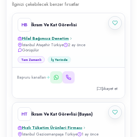
İlginizi çekebilecek benzer fırsatlar
HB
İkram Ve Kat Görevlisi
Hilal Bağımsız Denetim
İstanbul Ataşehir Türkiye
2 ay önce
Görüşülür
Tam Zamanlı
İş Yerinde
Başvuru kanalları
Şikayet et
HT
İkram Ve Kat Görevlisi (Bayan)
Hızlı Tüketim Ürünleri Firması
İstanbul Gaziosmanpaşa Türkiye
1 ay önce