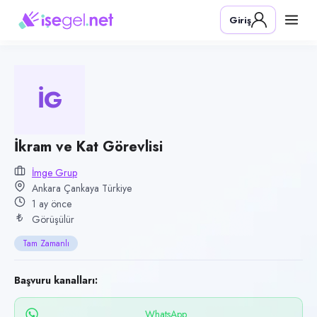
Pozisyon
Giriş
İkram ve Kat Görevlisi
Firma
İmge Grup
İG
Kategori
Ofis & İdari İşler
Konum
İkram ve Kat Görevlisi
Çankaya, Ankara
İmge Grup
Ankara Çankaya Türkiye
Çalışma şekli
1 ay önce
Tam Zamanlı
Görüşülür
Yayın tarihi
Tam Zamanlı
9 Temmuz 2026
Son geçerlilik
Başvuru kanalları:
7 Ekim 2026
WhatsApp