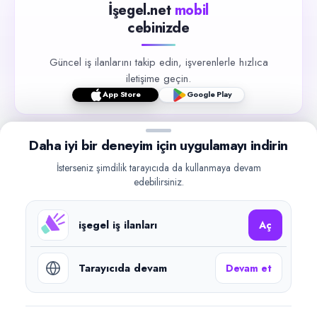
İşegel.net
mobil
cebinizde
Güncel iş ilanlarını takip edin, işverenlerle hızlıca
iletişime geçin.
App Store
Google Play
Daha iyi bir deneyim için uygulamayı indirin
İsterseniz şimdilik tarayıcıda da kullanmaya devam
edebilirsiniz.
©
2026
işegel.net. Tüm hakları saklıdır.
işegel.net bir ilan yayın platformudur; iş bulma aracılığı veya işe
işegel iş ilanları
yerleştirme faaliyeti yapmaz.
Aç
Benzer aramalar
Tarayıcıda devam
Devam et
Kalite Kontrol Elemanı iş ilanları (Türkiye)
Kocaeli Kalite Kontrol Elemanı iş ilanları