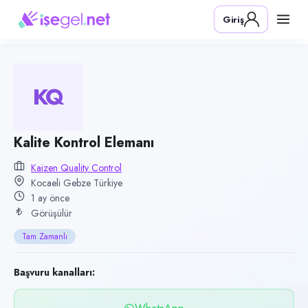
Pozisyon
Giriş
Kalite Kontrol Elemanı
Firma
Kaizen Quality Control
KQ
Kategori
Üretim & İmalat
Konum
Kalite Kontrol Elemanı
Gebze, Kocaeli
Kaizen Quality Control
Kocaeli Gebze Türkiye
Çalışma şekli
1 ay önce
Tam Zamanlı · Ofis
Görüşülür
Yayın tarihi
Tam Zamanlı
24 Haziran 2026
Son geçerlilik
Başvuru kanalları:
22 Eylül 2026