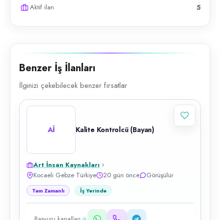
Aktif ilan
5
Benzer İş İlanları
İlginizi çekebilecek benzer fırsatlar
Aİ
Kalite Kontrolcü (Bayan)
Art İnsan Kaynakları
Kocaeli Gebze Türkiye
20 gün önce
Görüşülür
Tam Zamanlı
İş Yerinde
Başvuru kanalları