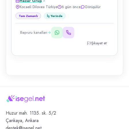
Hazar Grup
Kocaeli Dilovası Türkiye
6 gün önce
Görüşülür
Tam Zamanlı
İş Yerinde
Başvuru kanalları
Şikayet et
Huzur mah. 1135. sk. 5/2
Çankaya, Ankara
destek@isegel.net