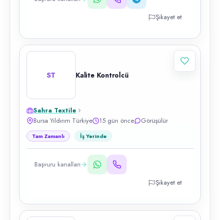
Şikayet et
ST
Kalite Kontrolcü
Sahra Textile
Bursa Yıldırım Türkiye
15 gün önce
Görüşülür
Tam Zamanlı
İş Yerinde
Başvuru kanalları
Şikayet et