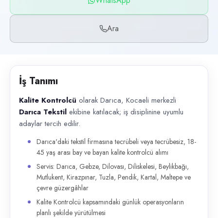
WhatsApp
Başvuru kanalları
WhatsApp, Telefon
Ara
İlan açıklaması
Kalite Kontrolcü olarak Darıca, Kocaeli merkezli Darıca Tekstil ekibine 
İş Tanımı
Kalite Kontrolcü
olarak Darıca, Kocaeli merkezli
Darıca Tekstil
ekibine katılacak; iş disiplinine uyumlu
adaylar tercih edilir.
Darıca'daki tekstil firmasına tecrübeli veya tecrübesiz, 18-
45 yaş arası bay ve bayan kalite kontrolcü alımı
Servis: Darıca, Gebze, Dilovası, Diliskelesi, Beylikbağı,
Mutlukent, Kirazpınar, Tuzla, Pendik, Kartal, Maltepe ve
çevre güzergâhlar
Kalite Kontrolcü kapsamındaki günlük operasyonların
planlı şekilde yürütülmesi