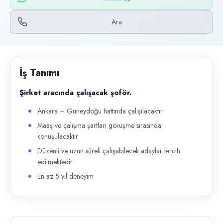
Başvuru kanalları
WhatsApp, Telefon
Ara
İlan açıklaması
Şirket aracında çalışacak şoför. Ankara – Güneydoğu hattında çalışılac
İş Tanımı
Şirket aracında çalışacak şoför.
Ankara – Güneydoğu hattında çalışılacaktır
Maaş ve çalışma şartları görüşme sırasında
konuşulacaktır
Düzenli ve uzun süreli çalışabilecek adaylar tercih
edilmektedir
En az 5 yıl deneyim