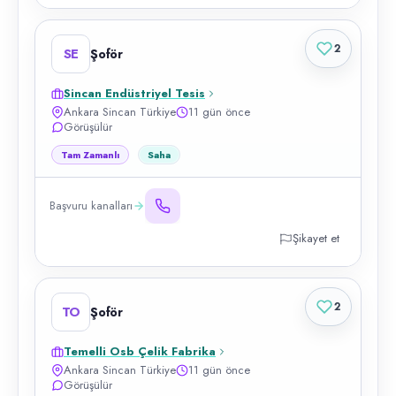
2
SE
Şoför
Sincan Endüstriyel Tesis
Ankara Sincan Türkiye
11 gün önce
Görüşülür
Tam Zamanlı
Saha
Başvuru kanalları
Şikayet et
2
TO
Şoför
Temelli Osb Çelik Fabrika
Ankara Sincan Türkiye
11 gün önce
Görüşülür