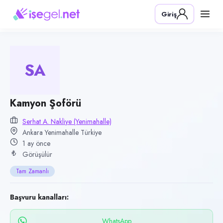
Pozisyon
Giriş
Kamyon Şoförü
Firma
Serhat A. Nakliye (Yenimahalle)
SA
Kategori
Lojistik & Taşımacılık
Konum
Kamyon Şoförü
Yenimahalle, Ankara
Serhat A. Nakliye (Yenimahalle)
Ankara Yenimahalle Türkiye
Çalışma şekli
1 ay önce
Tam Zamanlı
Görüşülür
Yayın tarihi
Tam Zamanlı
28 Haziran 2026
Son geçerlilik
Başvuru kanalları:
26 Eylül 2026
WhatsApp