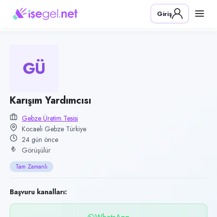
Pozisyon
Giriş
Karışım Yardımcısı
Firma
Gebze Üretim Tesisi
GÜ
Kategori
Üretim & İmalat
Konum
Karışım Yardımcısı
Gebze, Kocaeli
Gebze Üretim Tesisi
Kocaeli Gebze Türkiye
Çalışma şekli
24 gün önce
Tam Zamanlı · Ofis
Görüşülür
Yayın tarihi
Tam Zamanlı
13 Temmuz 2026
Son geçerlilik
Başvuru kanalları:
29 Ekim 2026