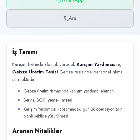
WhatsApp
Başvuru kanalları
WhatsApp, Telefon
Ara
İlan açıklaması
Karışım hattında destek verecek Karışım Yardımcısı için Gebze Üretim 
İş Tanımı
Karışım hattında destek verecek
Karışım Yardımcısı
için
Gebze Üretim Tesisi
Gebze tesisinde personel alımı
sürmektedir.
Gebze üretim firmasında karışım yardımcı elemanı
Servis, SGK, yemek, mesai
Karışım Yardımcısı kapsamındaki günlük operasyonların
planlı şekilde yürütülmesi
Aranan Nitelikler