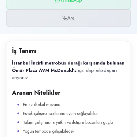
WhatsApp
Başvuru kanalları
WhatsApp, Telefon
Ara
İlan açıklaması
İstanbul İncirli metrobüs durağı karşısında bulunan Ömür Plaza AVM McD
İş Tanımı
İstanbul İncirli metrobüs durağı karşısında bulunan
Ömür Plaza AVM McDonald's
için ekip arkadaşları
arıyoruz.
Aranan Nitelikler
En az ilkokul mezunu
Esnek çalışma saatlerine uyum sağlayabilen
Takım çalışmasına yatkın ve iletişim becerileri güçlü
Yoğun tempoda çalışabilecek