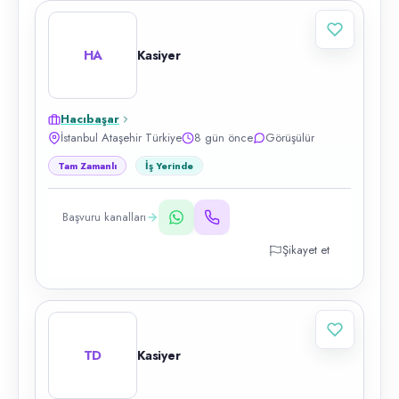
HA
Kasiyer
Hacıbaşar
İstanbul Ataşehir Türkiye
8 gün önce
Görüşülür
Tam Zamanlı
İş Yerinde
Başvuru kanalları
Şikayet et
TD
Kasiyer