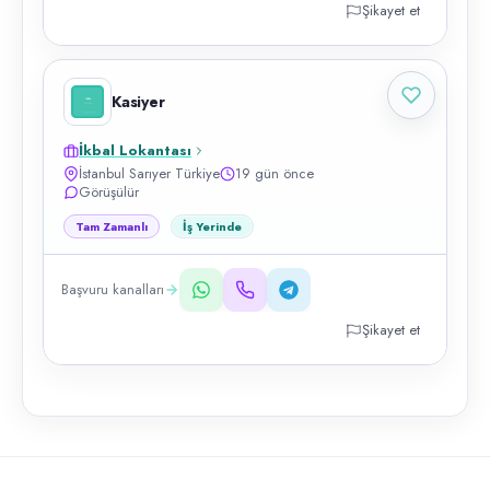
Şikayet et
Kasiyer
İkbal Lokantası
İstanbul Sarıyer Türkiye
19 gün önce
Görüşülür
Tam Zamanlı
İş Yerinde
Başvuru kanalları
Şikayet et