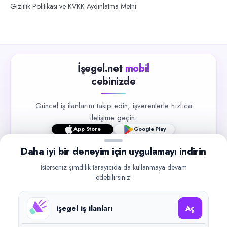
Gizlilik Politikası ve KVKK Aydınlatma Metni
İşegel.net
mobil
cebinizde
Güncel iş ilanlarını takip edin, işverenlerle hızlıca
iletişime geçin.
App Store
Google Play
Daha iyi bir deneyim için uygulamayı indirin
İsterseniz şimdilik tarayıcıda da kullanmaya devam
edebilirsiniz.
©
2026
işegel.net. Tüm hakları saklıdır.
işegel iş ilanları
Aç
işegel.net bir ilan yayın platformudur; iş bulma aracılığı veya işe
yerleştirme faaliyeti yapmaz.