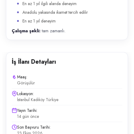
En az 1 yıl ilgili alanda deneyim
Anadolu yakasında ikamet tercih edilir
En az 1 yıl deneyim
Çalışma şekli:
tam zamanlı.
İş İlanı Detayları
Maaş:
Görüşülür
Lokasyon:
İstanbul Kadıköy Türkiye
Yayın Tarihi:
14 gün önce
Son Başvuru Tarihi:
23 Ekim 2026