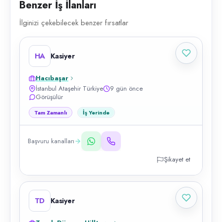
Benzer İş İlanları
İlginizi çekebilecek benzer fırsatlar
HA
Kasiyer
Hacıbaşar
İstanbul Ataşehir Türkiye
9 gün önce
Görüşülür
Tam Zamanlı
İş Yerinde
Başvuru kanalları
Şikayet et
TD
Kasiyer