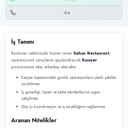
Başvuru kanalları
WhatsApp, Telefon
Ara
İlan açıklaması
Restoran sektöründe hizmet veren Sahan Restaurant , operasyonel süreçle
İş Tanımı
Restoran sektöründe hizmet veren
Sahan Restaurant
,
operasyonel süreçlerini güçlendirecek
Kasiyer
pozisyonuna ekip arkadaşı alacaktır.
Kasiyer kapsamındaki günlük operasyonların planlı şekilde
yürütülmesi
İş güvenliği, hijyen ve kalite standartlarına uygun
çalışılması
Ekip içi koordinasyon ve iş sürekliliğinin sağlanması
Aranan Nitelikler