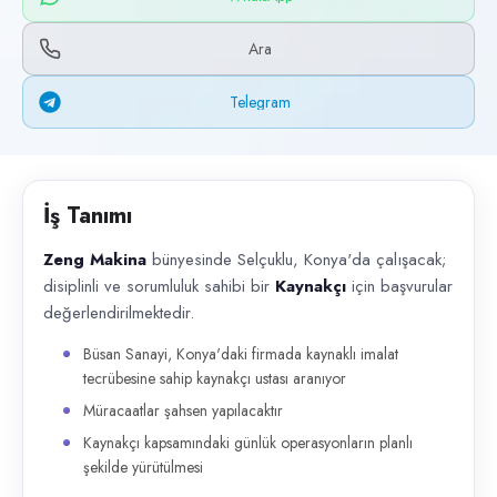
Başvuru kanalları
WhatsApp, Telegram, Telefon
Ara
İlan açıklaması
Telegram
Zeng Makina bünyesinde Selçuklu, Konya'da çalışacak; disiplinli ve soru
İş Tanımı
Zeng Makina
bünyesinde Selçuklu, Konya'da çalışacak;
disiplinli ve sorumluluk sahibi bir
Kaynakçı
için başvurular
değerlendirilmektedir.
Büsan Sanayi, Konya'daki firmada kaynaklı imalat
tecrübesine sahip kaynakçı ustası aranıyor
Müracaatlar şahsen yapılacaktır
Kaynakçı kapsamındaki günlük operasyonların planlı
şekilde yürütülmesi