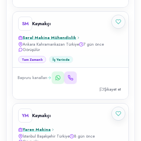
SM
Kaynakçı
Seral Makina Mühendislik
Ankara Kahramankazan Türkiye
7 gün önce
Görüşülür
Tam Zamanlı
İş Yerinde
Başvuru kanalları
Şikayet et
YM
Kaynakçı
Yaren Makina
İstanbul Başakşehir Türkiye
8 gün önce