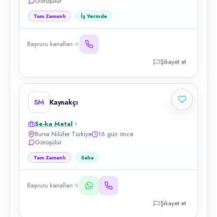
Görüşülür
Tam Zamanlı
İş Yerinde
Başvuru kanalları
Şikayet et
SM
Kaynakçı
Se-ka Metal
Bursa Nilüfer Türkiye
16 gün önce
Görüşülür
Tam Zamanlı
Saha
Başvuru kanalları
Şikayet et