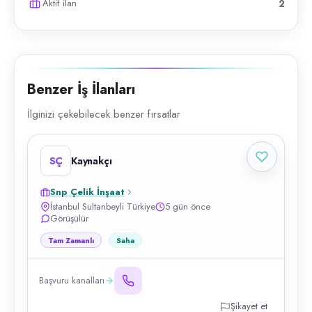
Aktif ilan
2
Benzer İş İlanları
İlginizi çekebilecek benzer fırsatlar
SÇ
Kaynakçı
Snp Çelik İnşaat
İstanbul Sultanbeyli Türkiye
5 gün önce
Görüşülür
Tam Zamanlı
Saha
Başvuru kanalları
Şikayet et