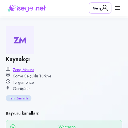
Pozisyon
Giriş
Kaynakçı
Firma
Zeng Makina
ZM
Kategori
Üretim & İmalat
Konum
Kaynakçı
Selçuklu, Konya
Zeng Makina
Konya Selçuklu Türkiye
Çalışma şekli
13 gün önce
Tam Zamanlı · Ofis
Görüşülür
Yayın tarihi
Tam Zamanlı
26 Temmuz 2026
Son geçerlilik
Başvuru kanalları:
24 Ekim 2026
WhatsApp