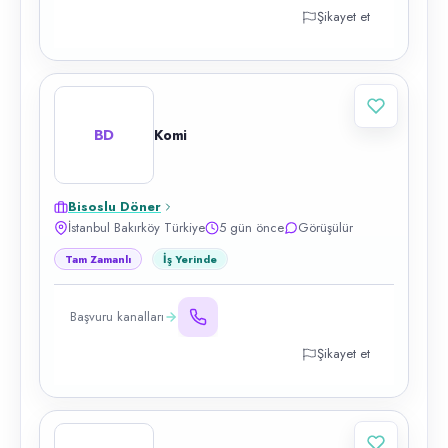
Şikayet et
BD
Komi
Bisoslu Döner
İstanbul Bakırköy Türkiye
5 gün önce
Görüşülür
Tam Zamanlı
İş Yerinde
Başvuru kanalları
Şikayet et