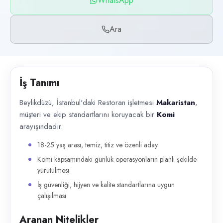
WhatsApp
Başvuru kanalları
WhatsApp, Telefon
Ara
İlan açıklaması
Beylikdüzü, İstanbul'daki Restoran işletmesi Makaristan , müşteri ve eki
İş Tanımı
Beylikdüzü, İstanbul'daki Restoran işletmesi
Makaristan
,
müşteri ve ekip standartlarını koruyacak bir
Komi
arayışındadır.
18-25 yaş arası, temiz, titiz ve özenli aday
Komi kapsamındaki günlük operasyonların planlı şekilde
yürütülmesi
İş güvenliği, hijyen ve kalite standartlarına uygun
çalışılması
Aranan Nitelikler