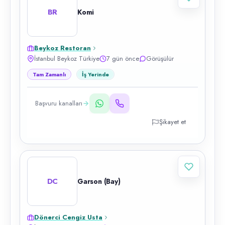
BR
Komi
Beykoz Restoran
İstanbul Beykoz Türkiye
7 gün önce
Görüşülür
Tam Zamanlı
İş Yerinde
Başvuru kanalları
Şikayet et
DC
Garson (Bay)
Dönerci Cengiz Usta