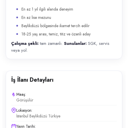
En az 1 yıl ilgili alanda deneyim
En az lise mezunu
Beylikdüzü bölgesinde ikamet tercih edilir
18-25 yaş arası, temiz, titiz ve özenli aday
Çalışma şekli:
tam zamanlı.
Sunulanlar:
SGK, servis
veya yol.
İş İlanı Detayları
Maaş:
Görüşülür
Lokasyon:
İstanbul Beylikdüzü Türkiye
Yayın Tarihi: