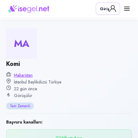
Pozisyon
Giriş
Komi
Firma
Makaristan
MA
Kategori
Yiyecek & İçecek (Restoran/Cafe)
Konum
Komi
Beylikdüzü, İstanbul
Makaristan
İstanbul Beylikdüzü Türkiye
Çalışma şekli
22 gün önce
Tam Zamanlı · Ofis
Görüşülür
Yayın tarihi
Tam Zamanlı
15 Temmuz 2026
Son geçerlilik
Başvuru kanalları:
13 Ekim 2026