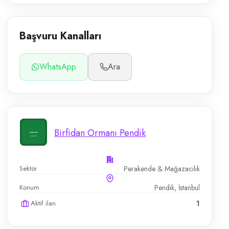
Başvuru Kanalları
WhatsApp
Ara
Birfidan Ormanı Pendik
Sektör
Perakende & Mağazacılık
Konum
Pendik, İstanbul
Aktif ilan
1