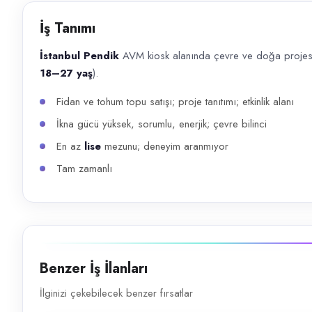
Başvuru kanalları
İş Tanımı
WhatsApp, Telefon
İstanbul Pendik
AVM kiosk alanında çevre ve doğa projes
İlan açıklaması
18–27 yaş
).
İstanbul Pendik AVM kiosk alanında çevre ve doğa projesi için mağaza 
Fidan ve tohum topu satışı; proje tanıtımı; etkinlik alanı
İkna gücü yüksek, sorumlu, enerjik; çevre bilinci
En az
lise
mezunu; deneyim aranmıyor
Tam zamanlı
Benzer İş İlanları
İlginizi çekebilecek benzer fırsatlar