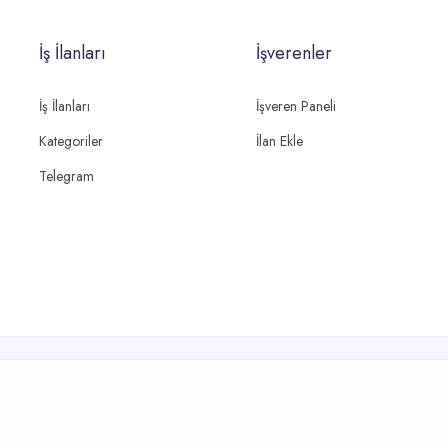
İş İlanları
İşverenler
İş İlanları
İşveren Paneli
Kategoriler
İlan Ekle
Telegram