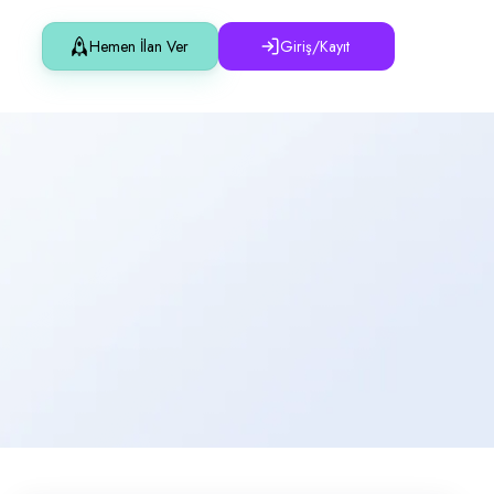
Hemen İlan Ver
Giriş/Kayıt