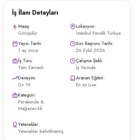
İş İlanı Detayları
Maaş:
Lokasyon:
Görüşülür
İstanbul Pendik Türkiye
 tanıtımı; etkinlik alanı İkna gücü yüksek, sorumlu, enerjik; çevre bi
Yayın Tarihi:
Son Başvuru Tarihi:
1 ay önce
26 Eylül 2026
İş Türü:
Çalışma Şekli:
Tam Zamanlı
İş Yerinde
Deneyim:
Aranan Eğitim:
0+ Yıl
En az Lise
Kategori:
Perakende &
Mağazacılık
Yetenekler:
Yetenekler belirtilmemiş