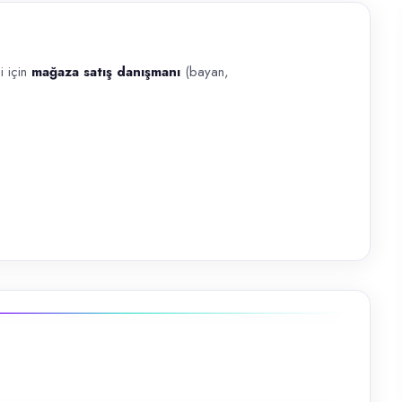
i için
mağaza satış danışmanı
(bayan,
satış danışmanı (bayan, 18–27 yaş ). Fidan ve tohum topu satışı; proje