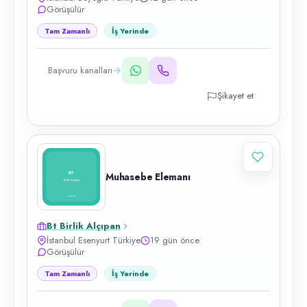
Görüşülür
Tam Zamanlı
İş Yerinde
Başvuru kanalları
Şikayet et
Muhasebe Elemanı
Bt Birlik Alçıpan
İstanbul Esenyurt Türkiye
19 gün önce
Görüşülür
Tam Zamanlı
İş Yerinde