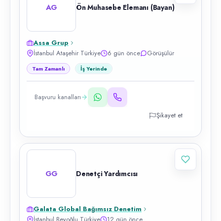
AG
Ön Muhasebe Elemanı (Bayan)
Assa Grup
İstanbul Ataşehir Türkiye
6 gün önce
Görüşülür
Tam Zamanlı
İş Yerinde
Başvuru kanalları
Şikayet et
GG
Denetçi Yardımcısı
Galata Global Bağımsız Denetim
İstanbul Beyoğlu Türkiye
12 gün önce