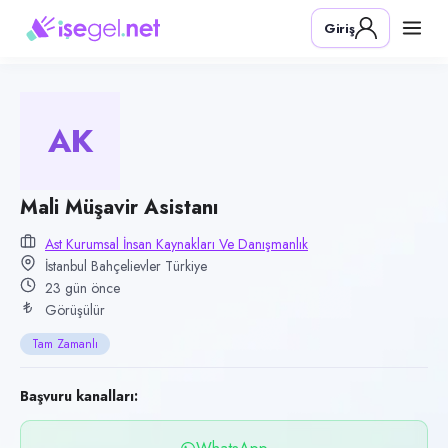
Pozisyon
Giriş
Mali Müşavir Asistanı
Firma
AST Kurumsal İnsan Kaynakları ve Danışmanlık
AK
Kategori
Finans & Muhasebe
Konum
Mali Müşavir Asistanı
Bahçelievler, İstanbul
Ast Kurumsal İnsan Kaynakları Ve Danışmanlık
İstanbul Bahçelievler Türkiye
Çalışma şekli
23 gün önce
Tam Zamanlı · Ofis
Görüşülür
Yayın tarihi
Tam Zamanlı
15 Temmuz 2026
Son geçerlilik
Başvuru kanalları:
13 Ekim 2026