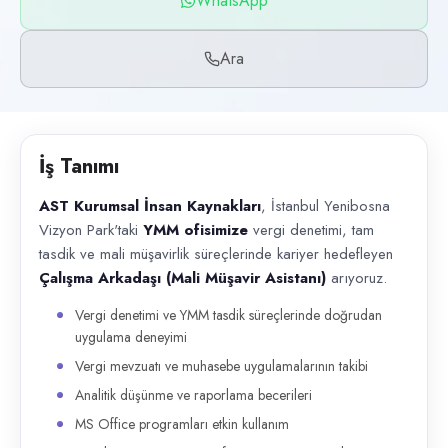
WhatsApp
Başvuru kanalları
WhatsApp, Telefon
Ara
İlan açıklaması
AST Kurumsal İnsan Kaynakları , İstanbul Yenibosna Vizyon Park'taki Y
İş Tanımı
AST Kurumsal İnsan Kaynakları
, İstanbul Yenibosna
Vizyon Park'taki
YMM ofisimize
vergi denetimi, tam
tasdik ve mali müşavirlik süreçlerinde kariyer hedefleyen
Çalışma Arkadaşı (Mali Müşavir Asistanı)
arıyoruz.
Vergi denetimi ve YMM tasdik süreçlerinde doğrudan
uygulama deneyimi
Vergi mevzuatı ve muhasebe uygulamalarının takibi
Analitik düşünme ve raporlama becerileri
MS Office programları etkin kullanım