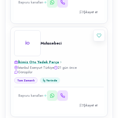
Başvuru kanalları
Şikayet et
İO
Muhasebeci
İkimiz Oto Yedek Parça
İstanbul Esenyurt Türkiye
21 gün önce
Görüşülür
Tam Zamanlı
İş Yerinde
Başvuru kanalları
Şikayet et