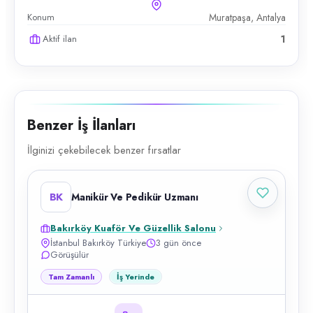
Konum
Muratpaşa, Antalya
Aktif ilan
1
Benzer İş İlanları
İlginizi çekebilecek benzer fırsatlar
BK
Manikür Ve Pedikür Uzmanı
Bakırköy Kuaför Ve Güzellik Salonu
İstanbul Bakırköy Türkiye
3 gün önce
Görüşülür
Tam Zamanlı
İş Yerinde