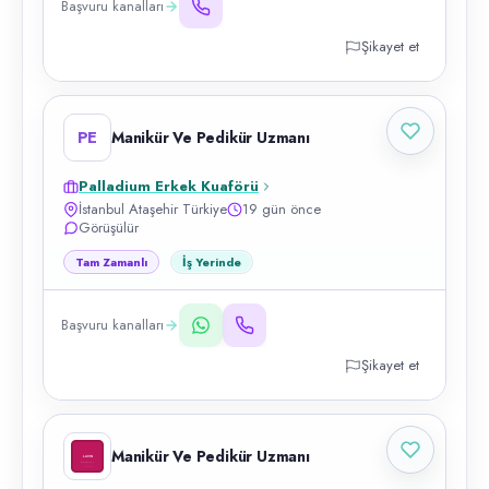
Başvuru kanalları
Şikayet et
PE
Manikür Ve Pedikür Uzmanı
Palladium Erkek Kuaförü
İstanbul Ataşehir Türkiye
19 gün önce
Görüşülür
Tam Zamanlı
İş Yerinde
Başvuru kanalları
Şikayet et
Manikür Ve Pedikür Uzmanı