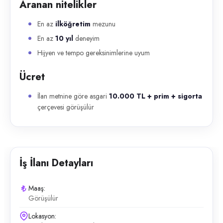
Aranan nitelikler
En az
ilköğretim
mezunu
En az
10 yıl
deneyim
Hijyen ve tempo gereksinimlerine uyum
Ücret
İlan metnine göre asgari
10.000 TL + prim + sigorta
çerçevesi görüşülür
İş İlanı Detayları
Maaş:
Görüşülür
Lokasyon: