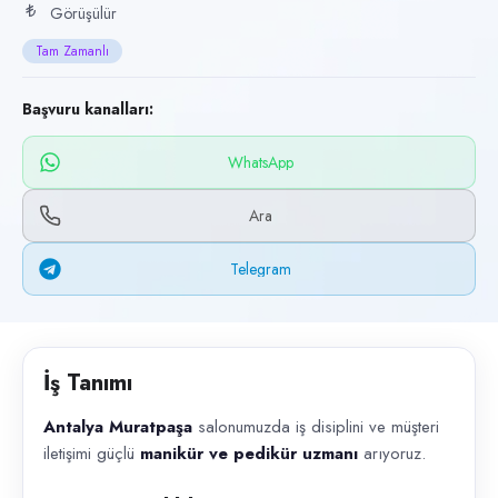
Başvuru kanalları
Görüşülür
WhatsApp, Telegram, Telefon
Tam Zamanlı
İlan açıklaması
Başvuru kanalları:
Antalya Muratpaşa salonumuzda iş disiplini ve müşteri iletişimi güçlü
WhatsApp
Ara
Telegram
İş Tanımı
Antalya Muratpaşa
salonumuzda iş disiplini ve müşteri
iletişimi güçlü
manikür ve pedikür uzmanı
arıyoruz.