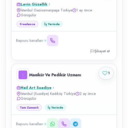
Lavin Güzellik
İstanbul Gaziosmanpaşa Türkiye
1 ay önce
Görüşülür
Freelance
İş Yerinde
Başvuru kanalları
Şikayet et
1
Manikür Ve Pedikür Uzmanı
Nail Art Suadiye
İstanbul (Suadiye) Kadıköy Türkiye
2 ay önce
Görüşülür
Tam Zamanlı
İş Yerinde
Başvuru kanalları