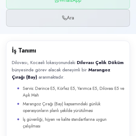
WhatsApp
Başvuru kanalları
WhatsApp, Telefon
Ara
İlan açıklaması
Dilovası, Kocaeli lokasyonundaki Dilovası Çelik Döküm bünyesinde görev
İş Tanımı
Dilovası, Kocaeli lokasyonundaki
Dilovası Çelik Döküm
bünyesinde görev alacak deneyimli bir
Marangoz
Çırağı (Bay)
aranmaktadır.
Servis: Derince E5, Körfez E5, Yarımca E5, Dilovası E5 ve
Aşık Mah
Marangoz Çırağı (Bay) kapsamındaki günlük
operasyonların planlı şekilde yürütülmesi
İş güvenliği, hijyen ve kalite standartlarına uygun
çalışılması