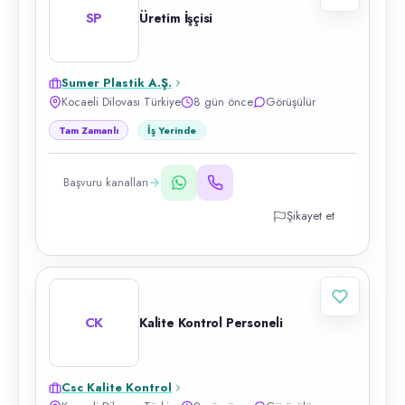
SP
Üretim İşçisi
Sumer Plastik A.Ş.
Kocaeli Dilovası Türkiye
8 gün önce
Görüşülür
Tam Zamanlı
İş Yerinde
Başvuru kanalları
Şikayet et
CK
Kalite Kontrol Personeli
Csc Kalite Kontrol