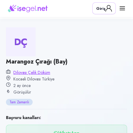
Pozisyon
Giriş
Marangoz Çırağı (Bay)
Firma
Dilovası Çelik Döküm
DÇ
Kategori
Üretim & İmalat
Konum
Marangoz Çırağı (Bay)
Dilovası, Kocaeli
Dilovası Çelik Döküm
Kocaeli Dilovası Türkiye
Çalışma şekli
2 ay önce
Tam Zamanlı · Ofis
Görüşülür
Yayın tarihi
Tam Zamanlı
27 Mayıs 2026
Son geçerlilik
Başvuru kanalları:
25 Ağustos 2026