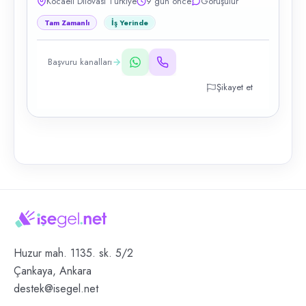
Kocaeli Dilovası Türkiye
9 gün önce
Görüşülür
Tam Zamanlı
İş Yerinde
Başvuru kanalları
Şikayet et
Huzur mah. 1135. sk. 5/2
Çankaya, Ankara
destek@isegel.net