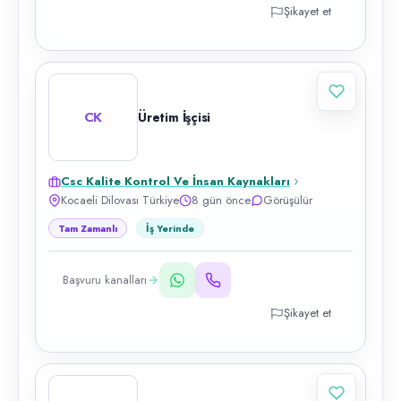
Şikayet et
CK
Üretim İşçisi
Csc Kalite Kontrol Ve İnsan Kaynakları
Kocaeli Dilovası Türkiye
8 gün önce
Görüşülür
Tam Zamanlı
İş Yerinde
Başvuru kanalları
Şikayet et