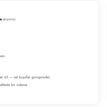
e
arıyoruz.
ranan nitelikler En az 1 yıl deneyim En az ilköğretim mezunu Kendi mot
ması
aket 45 — net koşullar görüşmede)
haftada bir ödeme