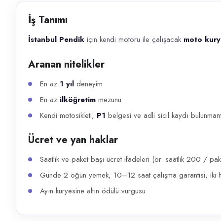
Başvuru kanalları
İş Tanımı
WhatsApp, Telefon
İstanbul Pendik
için kendi motoru ile çalışacak
moto kury
İlan açıklaması
Aranan nitelikler
İstanbul Pendik için kendi motoru ile çalışacak moto kurye arıyoruz. A
En az
1 yıl
deneyim
En az
ilköğretim
mezunu
Kendi motosikleti,
P1
belgesi ve adli sicil kaydı bulunma
Ücret ve yan haklar
Saatlik ve paket başı ücret ifadeleri (ör. saatlik 200 / p
Günde 2 öğün yemek, 10–12 saat çalışma garantisi, iki 
Ayın kuryesine altın ödülü vurgusu