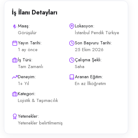
İş İlanı Detayları
Maaş:
Lokasyon:
Görüşülür
İstanbul Pendik Türkiye
osikleti, P1 belgesi ve adli sicil kaydı bulunmaması Ücret ve yan hakla
Yayın Tarihi:
Son Başvuru Tarihi:
1 ay önce
25 Ekim 2026
İş Türü:
Çalışma Şekli:
Tam Zamanlı
Saha
Deneyim:
Aranan Eğitim:
1+ Yıl
En az İlköğretim
Kategori:
Lojistik & Taşımacılık
Yetenekler:
Yetenekler belirtilmemiş