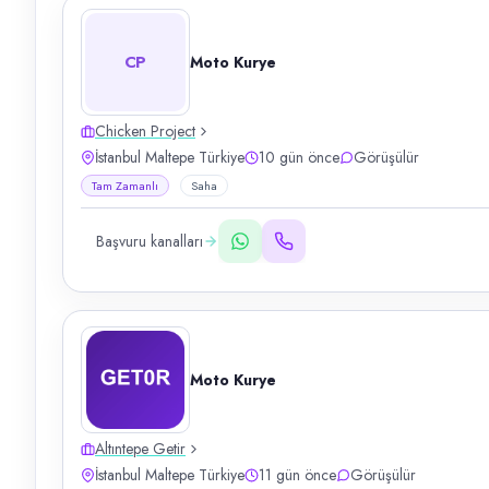
CP
Moto Kurye
Chicken Project
İstanbul Maltepe Türkiye
10 gün önce
Görüşülür
Tam Zamanlı
Saha
Başvuru kanalları
Moto Kurye
Altıntepe Getir
İstanbul Maltepe Türkiye
11 gün önce
Görüşülür