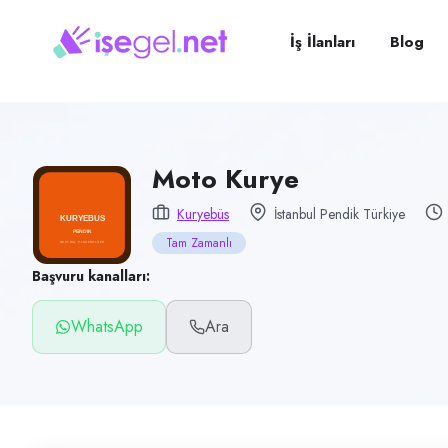
Pozisyon
Moto Kurye
İş İlanları
Blog
Firma
KURYEBÜS
Kategori
Lojistik & Taşımacılık
Moto Kurye
Konum
Kuryebüs
İstanbul Pendik Türkiye
Pendik, İstanbul
Tam Zamanlı
Çalışma şekli
Başvuru kanalları:
Tam Zamanlı
WhatsApp
Ara
Yayın tarihi
27 Haziran 2026
Son geçerlilik
25 Ekim 2026