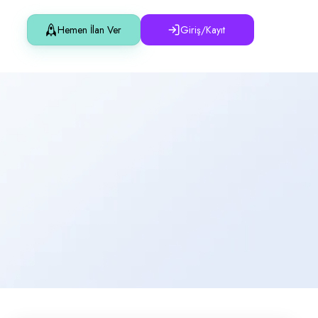
Hemen İlan Ver
Giriş/Kayıt