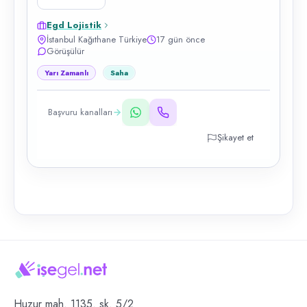
Egd Lojistik
İstanbul Kağıthane Türkiye
17 gün önce
Görüşülür
Yarı Zamanlı
Saha
Başvuru kanalları
Şikayet et
Huzur mah. 1135. sk. 5/2