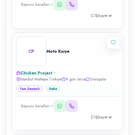
Başvuru kanalları
Şikayet et
CP
Moto Kurye
Chicken Project
İstanbul Maltepe Türkiye
9 gün önce
Görüşülür
Tam Zamanlı
Saha
Başvuru kanalları
Şikayet et