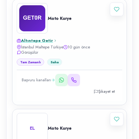
Moto Kurye
Altıntepe Getir
İstanbul Maltepe Türkiye
10 gün önce
Görüşülür
Tam Zamanlı
Saha
Başvuru kanalları
Şikayet et
EL
Moto Kurye