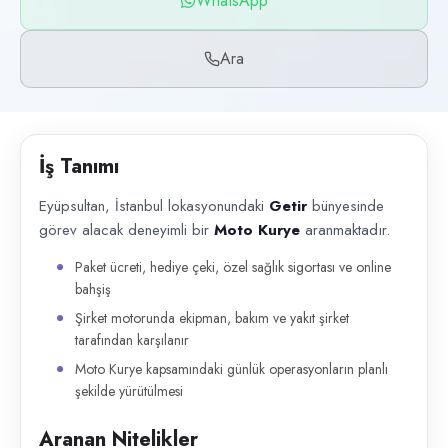
WhatsApp
Başvuru kanalları
WhatsApp, Telefon
Ara
İlan açıklaması
Eyüpsultan, İstanbul lokasyonundaki Getir bünyesinde görev alacak dene
İş Tanımı
Eyüpsultan, İstanbul lokasyonundaki
Getir
bünyesinde
görev alacak deneyimli bir
Moto Kurye
aranmaktadır.
Paket ücreti, hediye çeki, özel sağlık sigortası ve online
bahşiş
Şirket motorunda ekipman, bakım ve yakıt şirket
tarafından karşılanır
Moto Kurye kapsamındaki günlük operasyonların planlı
şekilde yürütülmesi
Aranan Nitelikler