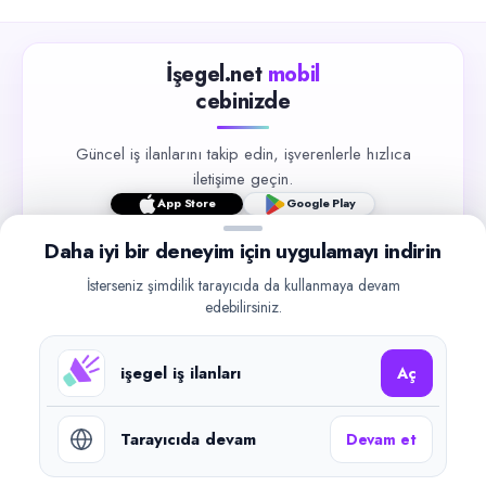
İşegel.net
mobil
cebinizde
Güncel iş ilanlarını takip edin, işverenlerle hızlıca
iletişime geçin.
App Store
Google Play
Daha iyi bir deneyim için uygulamayı indirin
İsterseniz şimdilik tarayıcıda da kullanmaya devam
edebilirsiniz.
©
2026
işegel.net. Tüm hakları saklıdır.
işegel iş ilanları
Aç
işegel.net bir ilan yayın platformudur; iş bulma aracılığı veya işe
yerleştirme faaliyeti yapmaz.
Tarayıcıda devam
Devam et
Benzer aramalar