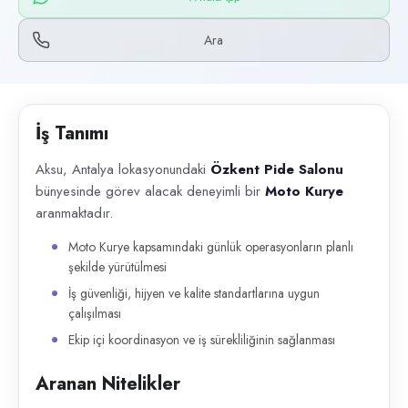
Başvuru kanalları
WhatsApp, Telefon
Ara
İlan açıklaması
Aksu, Antalya lokasyonundaki Özkent Pide Salonu bünyesinde görev alaca
İş Tanımı
Aksu, Antalya lokasyonundaki
Özkent Pide Salonu
bünyesinde görev alacak deneyimli bir
Moto Kurye
aranmaktadır.
Moto Kurye kapsamındaki günlük operasyonların planlı
şekilde yürütülmesi
İş güvenliği, hijyen ve kalite standartlarına uygun
çalışılması
Ekip içi koordinasyon ve iş sürekliliğinin sağlanması
Aranan Nitelikler