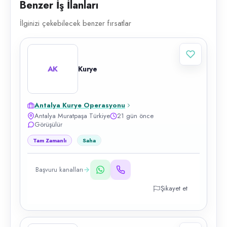
Benzer İş İlanları
İlginizi çekebilecek benzer fırsatlar
AK
Kurye
Antalya Kurye Operasyonu
Antalya Muratpaşa Türkiye
21 gün önce
Görüşülür
Tam Zamanlı
Saha
Başvuru kanalları
Şikayet et