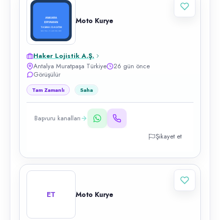
Moto Kurye
Haker Lojistik A.Ş.
Antalya Muratpaşa Türkiye
26 gün önce
Görüşülür
Tam Zamanlı
Saha
Başvuru kanalları
Şikayet et
ET
Moto Kurye