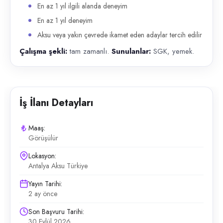
En az 1 yıl ilgili alanda deneyim
En az 1 yıl deneyim
Aksu veya yakın çevrede ikamet eden adaylar tercih edilir
Çalışma şekli:
tam zamanlı.
Sunulanlar:
SGK, yemek.
İş İlanı Detayları
Maaş:
Görüşülür
Lokasyon:
Antalya Aksu Türkiye
Yayın Tarihi:
2 ay önce
Son Başvuru Tarihi:
30 Eylül 2026