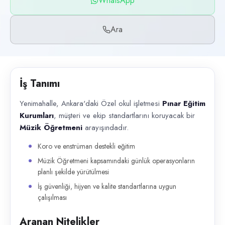
WhatsApp
Başvuru kanalları
WhatsApp, Telefon
Ara
İlan açıklaması
Yenimahalle, Ankara'daki Özel okul işletmesi Pınar Eğitim Kurumları , m
İş Tanımı
Yenimahalle, Ankara'daki Özel okul işletmesi
Pınar Eğitim
Kurumları
, müşteri ve ekip standartlarını koruyacak bir
Müzik Öğretmeni
arayışındadır.
Koro ve enstrüman destekli eğitim
Müzik Öğretmeni kapsamındaki günlük operasyonların
planlı şekilde yürütülmesi
İş güvenliği, hijyen ve kalite standartlarına uygun
çalışılması
Aranan Nitelikler