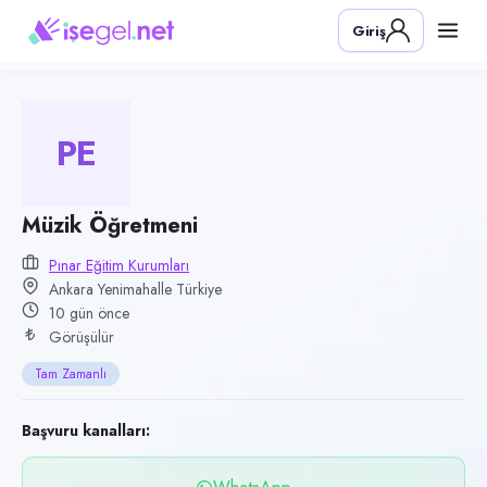
Pozisyon
Giriş
Müzik Öğretmeni
Firma
Pınar Eğitim Kurumları
PE
Kategori
Eğitim
Konum
Müzik Öğretmeni
Yenimahalle, Ankara
Pınar Eğitim Kurumları
Ankara Yenimahalle Türkiye
Çalışma şekli
10 gün önce
Tam Zamanlı · Ofis
Görüşülür
Yayın tarihi
Tam Zamanlı
27 Temmuz 2026
Son geçerlilik
Başvuru kanalları:
25 Ekim 2026