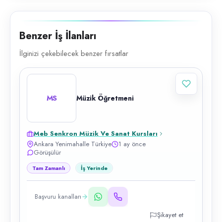
Benzer İş İlanları
İlginizi çekebilecek benzer fırsatlar
MS
Müzik Öğretmeni
Meb Senkron Müzik Ve Sanat Kursları
Ankara Yenimahalle Türkiye
1 ay önce
Görüşülür
Tam Zamanlı
İş Yerinde
Başvuru kanalları
Şikayet et