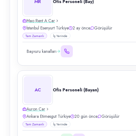
MR
Ofis Personeli (Bay)
Mao Rent A Car
İstanbul Esenyurt Türkiye
2 ay önce
Görüşülür
Tam Zamanlı
İş Yerinde
Başvuru kanalları
AC
Ofis Personeli (Bayan)
Auron Car
Ankara Etimesgut Türkiye
20 gün önce
Görüşülür
Tam Zamanlı
İş Yerinde