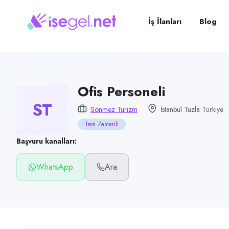
Pozisyon
Ofis Personeli
İş İlanları
Blog
Firma
Sönmez Turizm
Kategori
Ofis & İdari İşler
Ofis Personeli
ST
Konum
Sönmez Turizm
İstanbul Tuzla Türkiye
Tuzla, İstanbul
Tam Zamanlı
Çalışma şekli
Başvuru kanalları:
Tam Zamanlı · Ofis
WhatsApp
Ara
Yayın tarihi
29 Temmuz 2026
Son geçerlilik
27 Ekim 2026