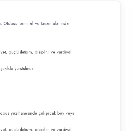
m
, Otobüs terminali ve turizm alanında
minali ve turizm alanında görev alacak deneyimli bir Ofis Personeli ar
t, güçlü iletişim, disiplinli ve vardiyalı
şekilde yürütülmesi
obüs yazıhanesinde çalışacak bay veya
t, güçlü iletişim, disiplinli ve vardiyalı