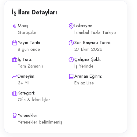
İş İlanı Detayları
Maaş:
Lokasyon:
Görüşülür
İstanbul Tuzla Türkiye
ıyor. Bilet satışı ve terminal operasyonları Otobüs yazıhanesi deneyimi
Yayın Tarihi:
Son Başvuru Tarihi:
8 gün önce
27 Ekim 2026
İş Türü:
Çalışma Şekli:
Tam Zamanlı
İş Yerinde
Deneyim:
Aranan Eğitim:
3+ Yıl
En az Lise
Kategori:
Ofis & İdari İşler
Yetenekler:
Yetenekler belirtilmemiş