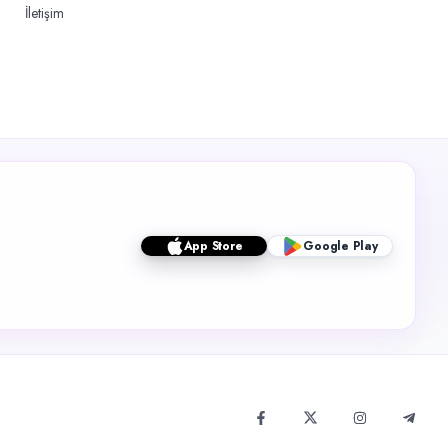
İletişim
App Store
Google Play