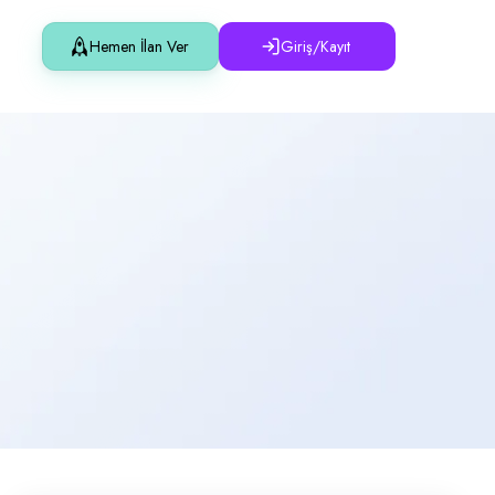
Hemen İlan Ver
Giriş/Kayıt