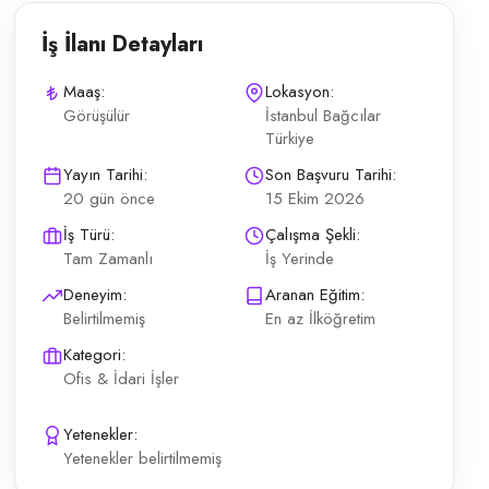
İş İlanı Detayları
Maaş:
Lokasyon:
Görüşülür
İstanbul Bağcılar
Türkiye
oneli (Bayan) arayışındadır. Ofis Personeli (Bayan) kapsamındaki günlük 
Yayın Tarihi:
Son Başvuru Tarihi:
20 gün önce
15 Ekim 2026
İş Türü:
Çalışma Şekli:
Tam Zamanlı
İş Yerinde
Deneyim:
Aranan Eğitim:
Belirtilmemiş
En az İlköğretim
Kategori:
Ofis & İdari İşler
Yetenekler:
Yetenekler belirtilmemiş