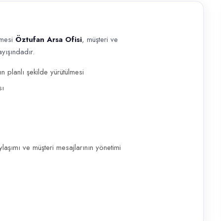
tmesi
Öztufan Arsa Ofisi
, müşteri ve
yışındadır.
fan Arsa Ofisi , müşteri ve ekip standartlarını koruyacak bir Ofis Pers
 planlı şekilde yürütülmesi
sı
laşımı ve müşteri mesajlarının yönetimi