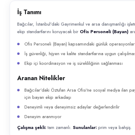
Başvuru kanalları
İş Tanımı
WhatsApp, Telegram, Telefon
Bağcılar, İstanbul'daki Gayrimenkul ve arsa danışmanlığı işle
İlan açıklaması
ekip standartlarını koruyacak bir
Ofis Personeli (Bayan)
ara
Bağcılar, İstanbul'daki Gayrimenkul ve arsa danışmanlığı işletmesi Öztu
Ofis Personeli (Bayan) kapsamındaki günlük operasyonların
İş güvenliği, hijyen ve kalite standartlarına uygun çalışılma
Ekip içi koordinasyon ve iş sürekliliğinin sağlanması
Aranan Nitelikler
Bağcılar'daki Öztufan Arsa Ofisi'ne sosyal medya ilan pay
için bayan ekip arkadaşı
Deneyimli veya deneyimsiz adaylar değerlendirilir
Deneyim aranmıyor
Çalışma şekli:
tam zamanlı.
Sunulanlar:
prim veya bahşiş.