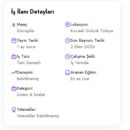
İş İlanı Detayları
Maaş:
Lokasyon:
Görüşülür
Kocaeli Gölcük Türkiye
ndadır. Otomotiv danışmanlık sektöründe uzun vadeli projede batarya i
Yayın Tarihi:
Son Başvuru Tarihi:
1 ay önce
2 Ekim 2026
İş Türü:
Çalışma Şekli:
Tam Zamanlı
İş Yerinde
Deneyim:
Aranan Eğitim:
Belirtilmemiş
En az Lise
Kategori:
Üretim & İmalat
Yetenekler:
Yetenekler belirtilmemiş