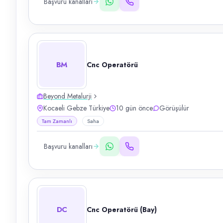
Başvuru kanalları
BM
Cnc Operatörü
Beyond Metalurji
Kocaeli Gebze Türkiye
10 gün önce
Görüşülür
Tam Zamanlı
Saha
Başvuru kanalları
DC
Cnc Operatörü (Bay)