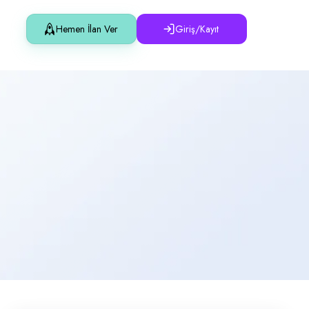
Hemen İlan Ver
Giriş/Kayıt