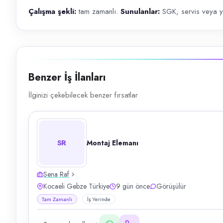
Çalışma şekli:
tam zamanlı.
Sunulanlar:
SGK, servis veya y
Benzer İş İlanları
İlginizi çekebilecek benzer fırsatlar
SR
Montaj Elemanı
Sena Raf
Kocaeli Gebze Türkiye
9 gün önce
Görüşülür
Tam Zamanlı
İş Yerinde