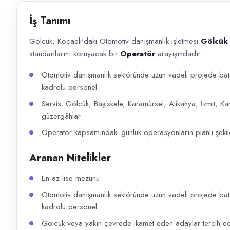
Başvuru kanalları
İş Tanımı
WhatsApp, Telefon
Gölcük, Kocaeli'daki Otomotiv danışmanlık işletmesi
Gölcük
İlan açıklaması
standartlarını koruyacak bir
Operatör
arayışındadır.
Gölcük, Kocaeli'daki Otomotiv danışmanlık işletmesi Gölcük Otomotiv M
Otomotiv danışmanlık sektöründe uzun vadeli projede bat
kadrolu personel
Servis: Gölcük, Başiskele, Karamürsel, Alikahya, İzmit, 
güzergâhlar
Operatör kapsamındaki günlük operasyonların planlı şekil
Aranan Nitelikler
En az lise mezunu
Otomotiv danışmanlık sektöründe uzun vadeli projede bat
kadrolu personel
Gölcük veya yakın çevrede ikamet eden adaylar tercih edi