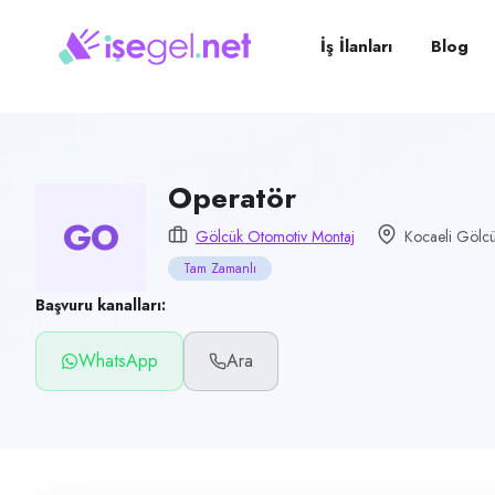
Pozisyon
Operatör
İş İlanları
Blog
Firma
Gölcük Otomotiv Montaj
Kategori
Üretim & İmalat
Operatör
GO
Konum
Gölcük Otomotiv Montaj
Kocaeli Gölcü
Gölcük, Kocaeli
Tam Zamanlı
Çalışma şekli
Başvuru kanalları:
Tam Zamanlı · Ofis
WhatsApp
Ara
Yayın tarihi
4 Temmuz 2026
Son geçerlilik
2 Ekim 2026