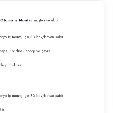
 Otomotiv Montaj
, müşteri ve ekip
ontaj , müşteri ve ekip standartlarını koruyacak bir Operatör arayışı
arya iç montaj için 30 bay/bayan sabit
Kartepe, Kandıra Sapağı ve çevre
de yürütülmesi
arya iç montaj için 30 bay/bayan sabit
lir